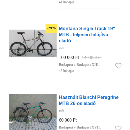
41 hónapja
Montana Single Track 19"
-29%
MTB - teljesen felújítva
eladó
mtb
100 000 Ft
140 000 Ft
Budapest » Budapest XIII.
48 hónapja
Használt Bianchi Peregrine
MTB 26-os eladó
mtb
60 000 Ft
Budapest » Budapest XVII.