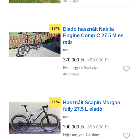
38 hónapja
Eladó használt Nakita
-18%
Engine Comp C 27.5 M-es
mtb
mtb
370 000 Ft
450 000 Ft
Pest megye » Szokolya
40 hónapja
Használt Scapin Morgan
-11%
fully 27.5 L eladó
mtb
790 000 Ft
890 000 Ft
Fejér megye » Gárdony