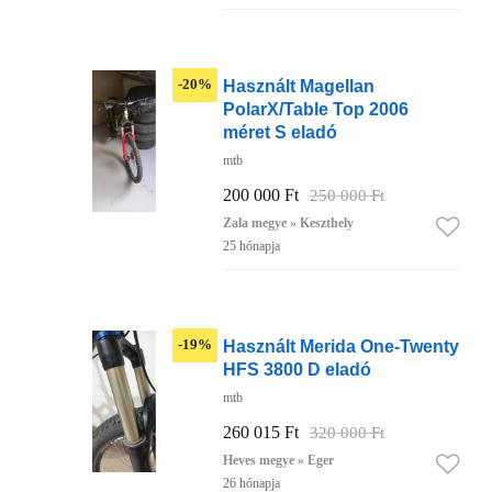
Használt Magellan
-20%
PolarX/Table Top 2006
méret S eladó
mtb
200 000 Ft
250 000 Ft
Zala megye » Keszthely
25 hónapja
Használt Merida One-Twenty
-19%
HFS 3800 D eladó
mtb
260 015 Ft
320 000 Ft
Heves megye » Eger
26 hónapja