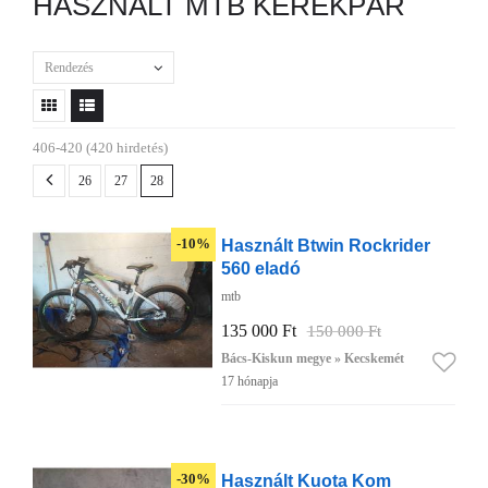
HASZNÁLT MTB KERÉKPÁR
Rendezés
406-420 (420 hirdetés)
26
27
28
Használt Btwin Rockrider
-10%
560 eladó
mtb
135 000 Ft
150 000 Ft
Bács-Kiskun megye » Kecskemét
17 hónapja
Használt Kuota Kom
-30%