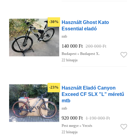
Használt Ghost Kato
-30%
Essential eladó
mtb
140 000 Ft
200 000 Ft
Budapest » Budapest X.
22 hónapja
Használt Eladó Canyon
-23%
Exceed CF SLX "L" méretű
mtb
mtb
920 000 Ft
1 190 000 Ft
Pest megye » Vecsés
22 hónapja