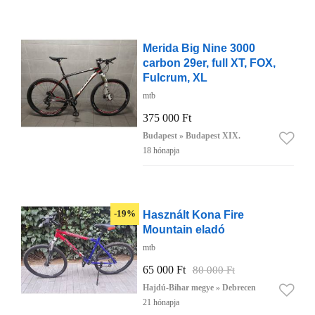
Merida Big Nine 3000
carbon 29er, full XT, FOX,
Fulcrum, XL
mtb
375 000 Ft
Budapest » Budapest XIX.
18 hónapja
Használt Kona Fire
-19%
Mountain eladó
mtb
65 000 Ft
80 000 Ft
Hajdú-Bihar megye » Debrecen
21 hónapja