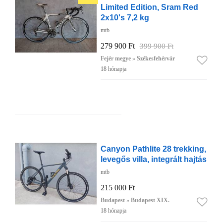
Limited Edition, Sram Red
2x10's 7,2 kg
mtb
279 900 Ft
399 900 Ft
Fejér megye » Székesfehérvár
18 hónapja
Canyon Pathlite 28 trekking,
levegős villa, integrált hajtás
mtb
215 000 Ft
Budapest » Budapest XIX.
18 hónapja