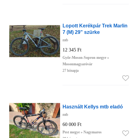
Lopott Kerékpár Trek Marlin
7 (M) 29" szürke
mtb
12 345 Ft
Győr-Moson-Sopron megye »
Mosonmagyaróvár
27 hónapja
Használt Kellys mtb eladó
mtb
60 000 Ft
Pest megye » Nagymaros