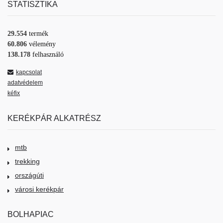
STATISZTIKA
29.554
termék
60.806
vélemény
138.178
felhasználó
kapcsolat
adatvédelem
kéfix
KERÉKPÁR ALKATRÉSZ
mtb
trekking
országúti
városi kerékpár
BOLHAPIAC