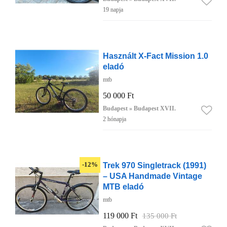
19 napja
Használt X-Fact Mission 1.0
eladó
mtb
50 000 Ft
Budapest » Budapest XVII.
2 hónapja
Trek 970 Singletrack (1991)
-12%
– USA Handmade Vintage
MTB eladó
mtb
119 000 Ft
135 000 Ft