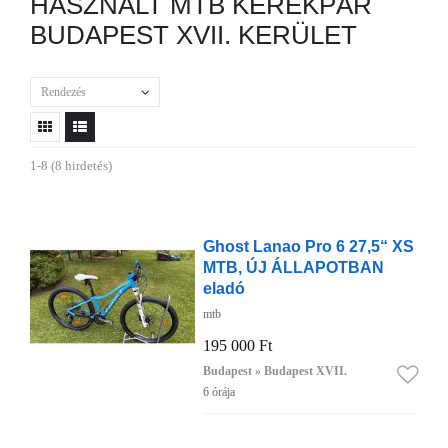
HASZNÁLT MTB KERÉKPÁR
BUDAPEST XVII. KERÜLET
Rendezés
1-8 (8 hirdetés)
Ghost Lanao Pro 6 27,5“ XS
MTB, ÚJ ÁLLAPOTBAN
eladó
mtb
195 000 Ft
Budapest » Budapest XVII.
6 órája