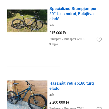
Specialized Stumpjumper
29” L-es méret, Felújítva
eladó
mtb
215 000 Ft
Budapest » Budapest XVII.
9 napja
Használt Yeti sb160 turq
eladó
mtb
2 200 000 Ft
Budapest » Budapest XVII.