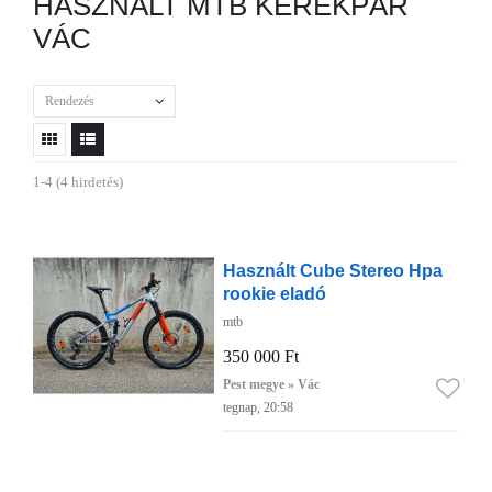
HASZNÁLT MTB KERÉKPÁR
VÁC
Rendezés
1-4 (4 hirdetés)
Használt Cube Stereo Hpa
rookie eladó
mtb
350 000 Ft
Pest megye » Vác
tegnap, 20:58