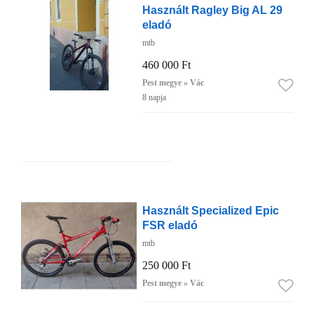
Használt Ragley Big AL 29
eladó
mtb
460 000 Ft
Pest megye » Vác
8 napja
Használt Specialized Epic
FSR eladó
mtb
250 000 Ft
Pest megye » Vác