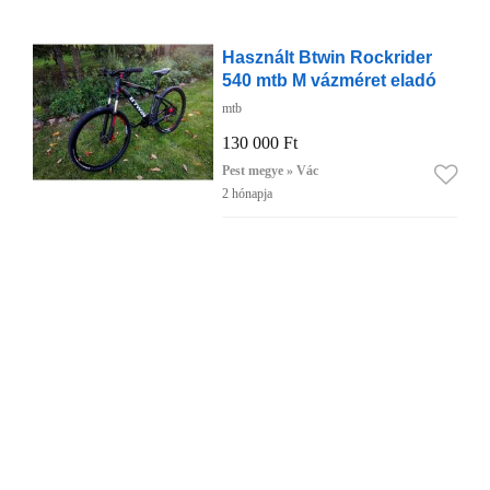
Használt Btwin Rockrider
540 mtb M vázméret eladó
mtb
130 000 Ft
Pest megye » Vác
2 hónapja