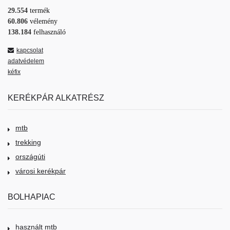
29.554
termék
60.806
vélemény
138.184
felhasználó
kapcsolat
adatvédelem
kéfix
KERÉKPÁR ALKATRÉSZ
mtb
trekking
országúti
városi kerékpár
BOLHAPIAC
használt mtb