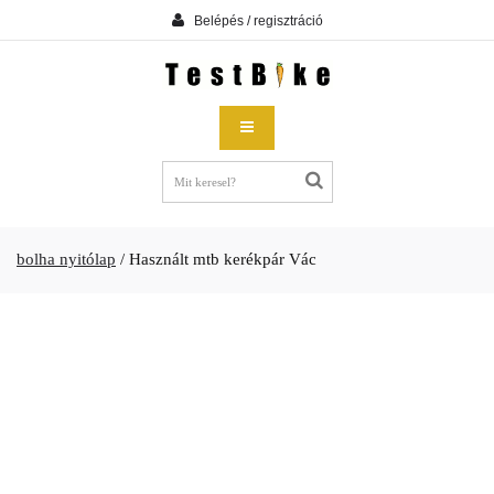
Belépés / regisztráció
bolha nyitólap
/
Használt mtb kerékpár Vác