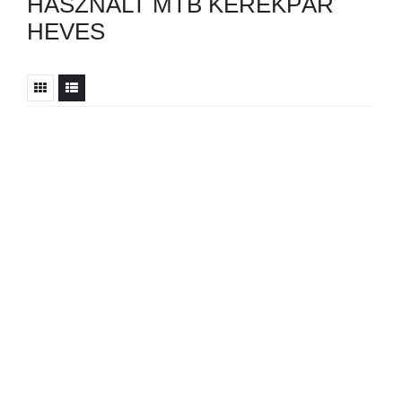
HASZNÁLT MTB KERÉKPÁR
HEVES
Nincs ilyen hirdetés