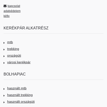
kapcsolat
adatvédelem
kéfix
KERÉKPÁR ALKATRÉSZ
mtb
trekking
országúti
városi kerékpár
BOLHAPIAC
használt mtb
használt trekking
használt országúti