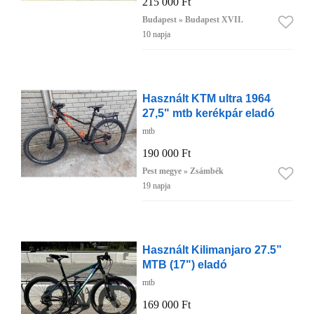
215 000 Ft
Budapest » Budapest XVII.
10 napja
Használt KTM ultra 1964
27,5" mtb kerékpár eladó
mtb
190 000 Ft
Pest megye » Zsámbék
19 napja
Használt Kilimanjaro 27.5”
MTB (17") eladó
mtb
169 000 Ft