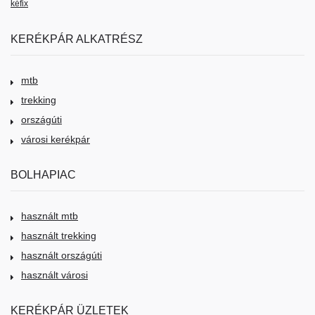
kéfix
KERÉKPÁR ALKATRÉSZ
mtb
trekking
országúti
városi kerékpár
BOLHAPIAC
használt mtb
használt trekking
használt országúti
használt városi
KERÉKPÁR ÜZLETEK