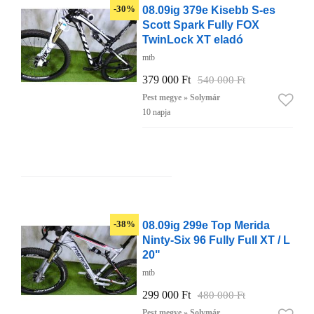
08.09ig 379e Kisebb S-es
-30%
Scott Spark Fully FOX
TwinLock XT eladó
mtb
379 000 Ft
540 000 Ft
Pest megye » Solymár
10 napja
08.09ig 299e Top Merida
-38%
Ninty-Six 96 Fully Full XT / L
20"
mtb
299 000 Ft
480 000 Ft
Pest megye » Solymár