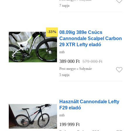
7 napja
08.09ig 389e Csúcs
-33%
Cannondale Scalpel Carbon
29 XTR Lefty eladó
mtb
389 000 Ft
579 000 Ft
Pest megye » Solymár
5 napja
Használt Cannondale Lefty
F29 eladó
mtb
199 999 Ft