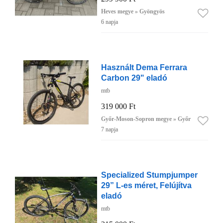
Heves megye » Gyöngyös
6 napja
Használt Dema Ferrara
Carbon 29" eladó
mtb
319 000 Ft
Győr-Moson-Sopron megye » Győr
7 napja
Specialized Stumpjumper
29” L-es méret, Felújítva
eladó
mtb