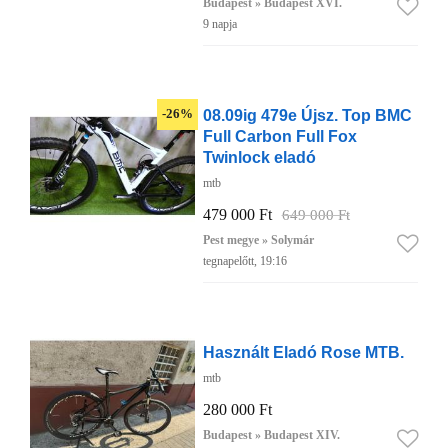
Budapest » Budapest XVI.
9 napja
08.09ig 479e Újsz. Top BMC
-26%
Full Carbon Full Fox
Twinlock eladó
mtb
479 000 Ft
649 000 Ft
Pest megye » Solymár
tegnapelőtt, 19:16
Használt Eladó Rose MTB.
mtb
280 000 Ft
Budapest » Budapest XIV.