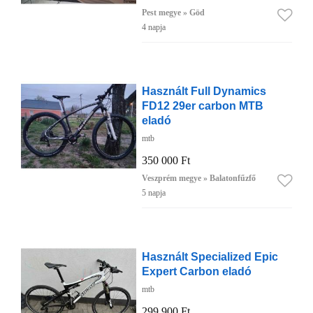
Pest megye » Göd
4 napja
Használt Full Dynamics
FD12 29er carbon MTB
eladó
mtb
350 000 Ft
Veszprém megye » Balatonfűzfő
5 napja
Használt Specialized Epic
Expert Carbon eladó
mtb
299 900 Ft