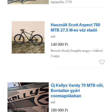
tegnapelőtt, 17:59
Használt Scott Aspect 760
MTB 27,5 M-es váz eladó
mtb
140 000 Ft
Borsod-Abaúj-Zemplén megye » Szikszó
3 napja
Új Kellys Vanity 70 MTB női,
Bontatlan gyári
csomagolásban
mtb
180 000 Ft