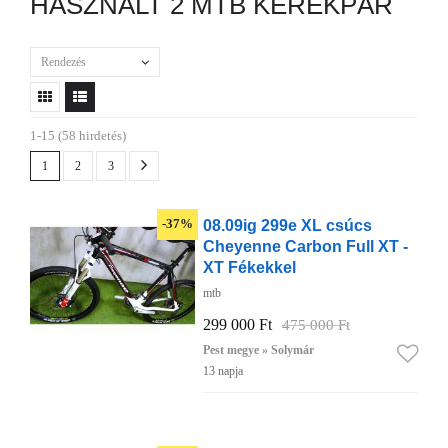
HASZNÁLT 2 MTB KERÉKPÁR
Rendezés
1-15 (58 hirdetés)
1
2
3
08.09ig 299e XL csúcs
-37%
Cheyenne Carbon Full XT -
XT Fékekkel
mtb
299 000 Ft
475 000 Ft
Pest megye » Solymár
13 napja