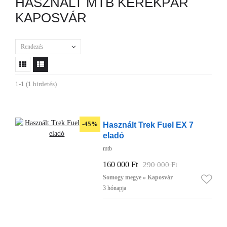
HASZNÁLT MTB KERÉKPÁR
KAPOSVÁR
Rendezés
1-1 (1 hirdetés)
Használt Trek Fuel EX 7
-45%
eladó
mtb
160 000 Ft
290 000 Ft
Somogy megye » Kaposvár
3 hónapja