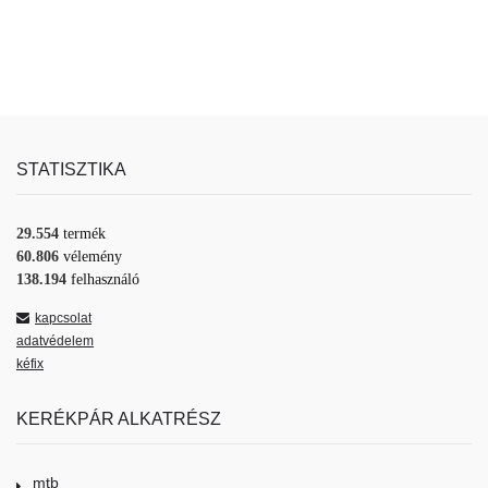
STATISZTIKA
29.554
termék
60.806
vélemény
138.194
felhasználó
kapcsolat
adatvédelem
kéfix
KERÉKPÁR ALKATRÉSZ
mtb