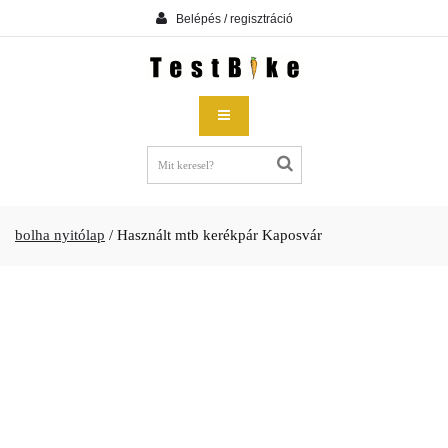
Belépés / regisztráció
bolha nyitólap
/
Használt mtb kerékpár Kaposvár