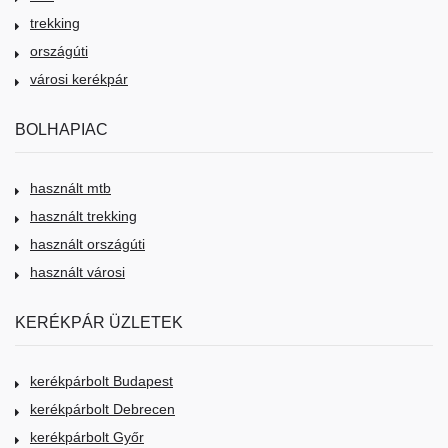
trekking
országúti
városi kerékpár
BOLHAPIAC
használt mtb
használt trekking
használt országúti
használt városi
KERÉKPÁR ÜZLETEK
kerékpárbolt Budapest
kerékpárbolt Debrecen
kerékpárbolt Győr