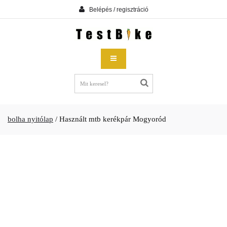
Belépés / regisztráció
bolha nyitólap
/
Használt mtb kerékpár Mogyoród