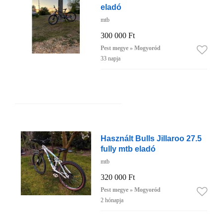
eladó
mtb
300 000 Ft
Pest megye » Mogyoród
33 napja
Használt Bulls Jillaroo 27.5
fully mtb eladó
mtb
320 000 Ft
Pest megye » Mogyoród
2 hónapja