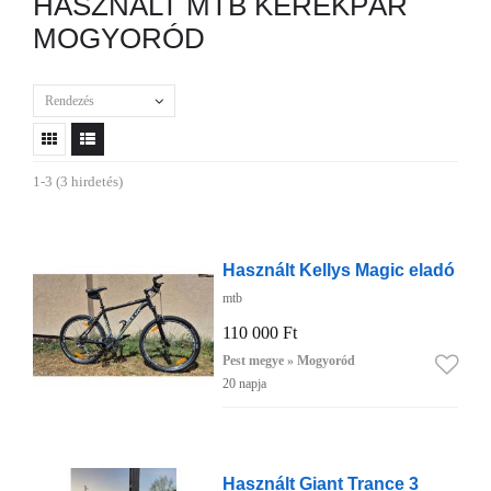
HASZNÁLT MTB KERÉKPÁR
MOGYORÓD
Rendezés
1-3 (3 hirdetés)
Használt Kellys Magic eladó
mtb
110 000 Ft
Pest megye » Mogyoród
20 napja
Használt Giant Trance 3