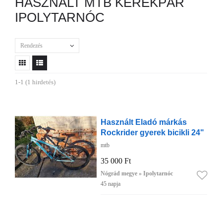
HASZNÁLT MTB KERÉKPÁR
IPOLYTARNÓC
Rendezés
1-1 (1 hirdetés)
Használt Eladó márkás
Rockrider gyerek bicikli 24"
mtb
35 000 Ft
Nógrád megye » Ipolytarnóc
45 napja