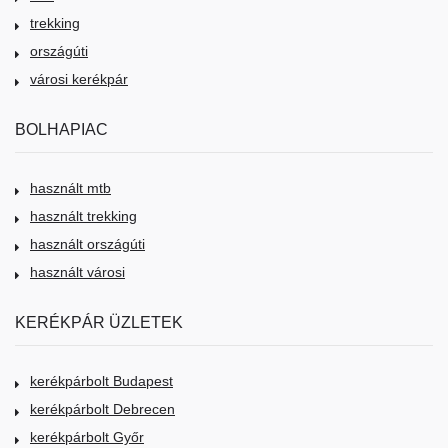
trekking
országúti
városi kerékpár
BOLHAPIAC
használt mtb
használt trekking
használt országúti
használt városi
KERÉKPÁR ÜZLETEK
kerékpárbolt Budapest
kerékpárbolt Debrecen
kerékpárbolt Győr