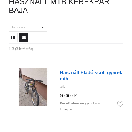
HASZNÁLT MTB KERÉKPÁR
BAJA
Rendezés
1-3 (3 hirdetés)
Használt Eladó scott gyerek
mtb
mtb
60 000 Ft
Bács-Kiskun megye » Baja
16 napja