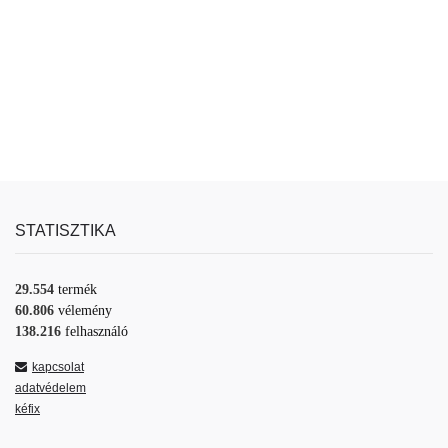
STATISZTIKA
29.554
termék
60.806
vélemény
138.216
felhasználó
kapcsolat
adatvédelem
kéfix