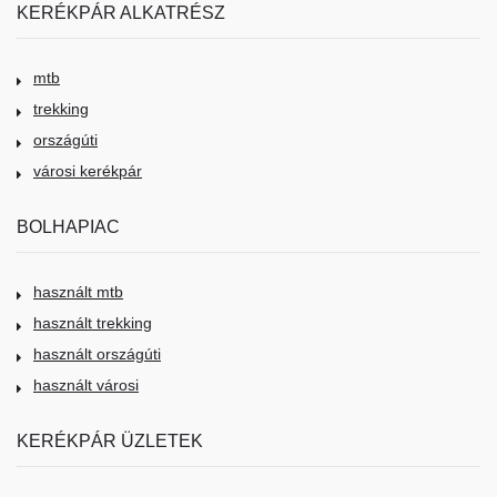
KERÉKPÁR ALKATRÉSZ
mtb
trekking
országúti
városi kerékpár
BOLHAPIAC
használt mtb
használt trekking
használt országúti
használt városi
KERÉKPÁR ÜZLETEK