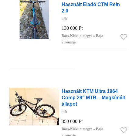
Használt Eladó CTM Rein
2.0
mtb
130 000 Ft
Bács-Kiskun megye » Baja
2 hónapja
Használt KTM Ultra 1964
Comp 29" MTB – Megkímélt
állapot
mtb
350 000 Ft
Bács-Kiskun megye » Baja
2 hónapja