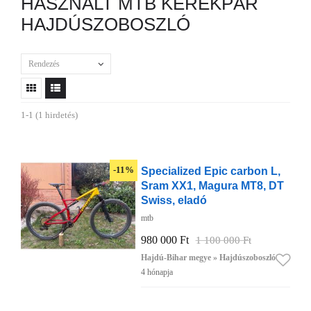
HASZNÁLT MTB KERÉKPÁR
HAJDÚSZOBOSZLÓ
Rendezés
1-1 (1 hirdetés)
Specialized Epic carbon L,
-11%
Sram XX1, Magura MT8, DT
Swiss, eladó
mtb
980 000 Ft
1 100 000 Ft
Hajdú-Bihar megye » Hajdúszoboszló
4 hónapja