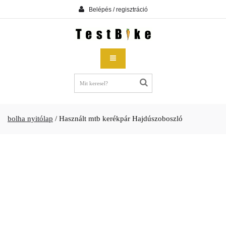
Belépés / regisztráció
bolha nyitólap
/
Használt mtb kerékpár Hajdúszoboszló