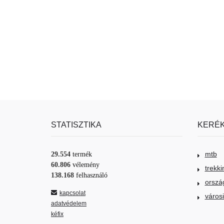
STATISZTIKA
KERÉK
mtb
29.554
termék
60.806
vélemény
trekki
138.168
felhasználó
orszá
kapcsolat
város
adatvédelem
kéfix