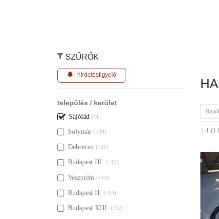
SZŰRŐK
hirdetésfigyelő
HA
település / kerület
Rend
Sajólád
(1)
1-1 (1 
Solymár
(+20)
Debrecen
(+20)
Budapest III.
(+17)
Veszprém
(+14)
Budapest II.
(+13)
Budapest XIII.
(+12)