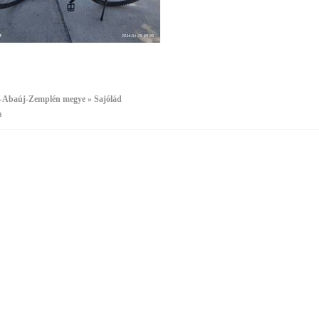
-Abaúj-Zemplén megye » Sajólád
a