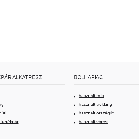
PÁR ALKATRÉSZ
BOLHAPIAC
használt mtb
ng
használt trekking
gúti
használt országúti
i kerékpár
használt városi