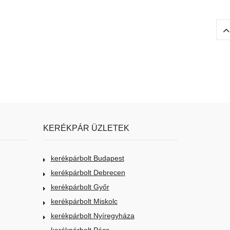
KERÉKPÁR ÜZLETEK
kerékpárbolt Budapest
kerékpárbolt Debrecen
kerékpárbolt Győr
kerékpárbolt Miskolc
kerékpárbolt Nyíregyháza