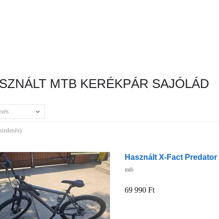
SZNÁLT MTB KERÉKPÁR SAJÓLÁD
ezés
hirdetés)
Használt X-Fact Predator 
mtb
69 990 Ft