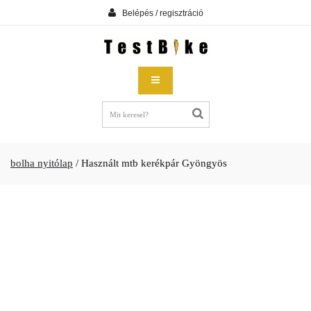
Belépés / regisztráció
bolha nyitólap
/
Használt mtb kerékpár Gyöngyös