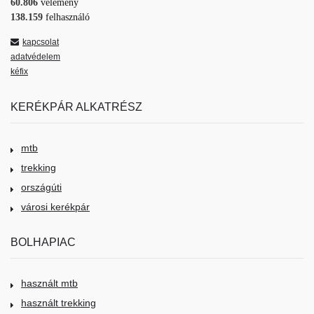
60.806
vélemény
138.159
felhasználó
kapcsolat
adatvédelem
kéfix
KERÉKPÁR ALKATRÉSZ
mtb
trekking
országúti
városi kerékpár
BOLHAPIAC
használt mtb
használt trekking