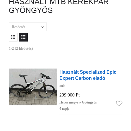
HASZNÁLT MTB KERÉKPÁR
GYÖNGYÖS
Rendezés
1-2 (2 hirdetés)
Használt Specialized Epic
Expert Carbon eladó
mtb
299 900 Ft
Heves megye » Gyöngyös
4 napja