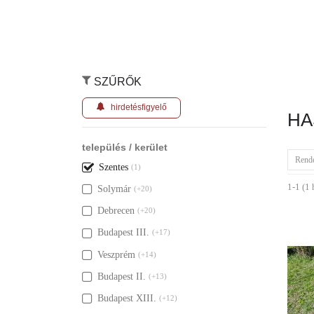
SZŰRŐK
hirdetésfigyelő
HA
település / kerület
Rend
Szentes
(1)
1-1 (1 
Solymár
(+20)
Debrecen
(+20)
Budapest III.
(+17)
Veszprém
(+14)
Budapest II.
(+13)
Budapest XIII.
(+12)