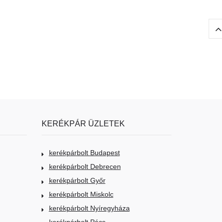
KERÉKPÁR ÜZLETEK
kerékpárbolt Budapest
kerékpárbolt Debrecen
kerékpárbolt Győr
kerékpárbolt Miskolc
kerékpárbolt Nyíregyháza