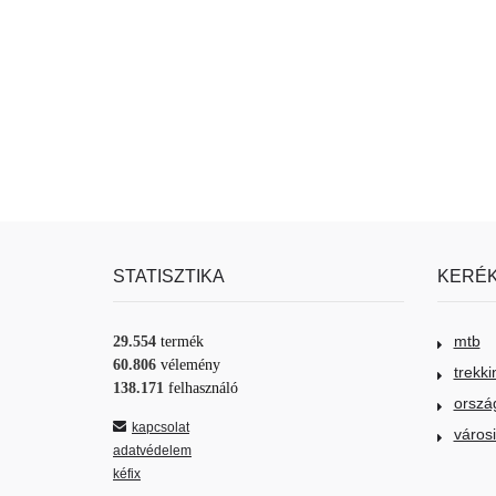
STATISZTIKA
KERÉK
mtb
29.554
termék
60.806
vélemény
trekki
138.171
felhasználó
orszá
kapcsolat
város
adatvédelem
kéfix