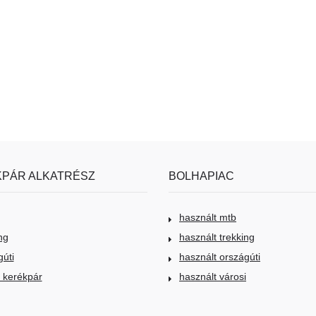
PÁR ALKATRÉSZ
BOLHAPIAC
használt mtb
ng
használt trekking
gúti
használt országúti
i kerékpár
használt városi