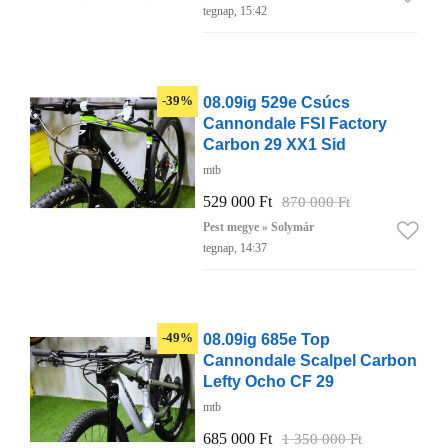
tegnap, 15:42
08.09ig 529e Csúcs
-39%
Cannondale FSI Factory
Carbon 29 XX1 Sid
mtb
529 000 Ft
870 000 Ft
Pest megye » Solymár
tegnap, 14:37
08.09ig 685e Top
-49%
Cannondale Scalpel Carbon
Lefty Ocho CF 29
mtb
685 000 Ft
1 350 000 Ft