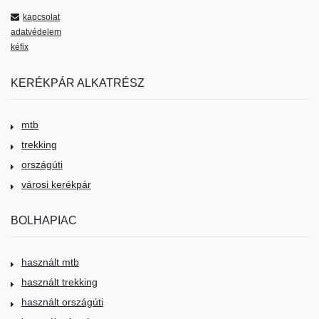
kapcsolat
adatvédelem
kéfix
KERÉKPÁR ALKATRÉSZ
mtb
trekking
országúti
városi kerékpár
BOLHAPIAC
használt mtb
használt trekking
használt országúti