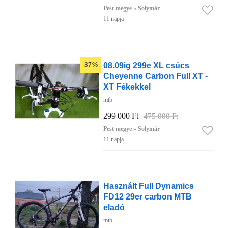
Pest megye » Solymár
11 napja
08.09ig 299e XL csúcs
-37%
Cheyenne Carbon Full XT -
XT Fékekkel
mtb
299 000 Ft
475 000 Ft
Pest megye » Solymár
11 napja
Használt Full Dynamics
FD12 29er carbon MTB
eladó
mtb