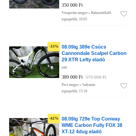
350 000 Ft
Veszprém megye » Balatonfűzfő
tegnapelőtt, 18:05
08.09ig 389e Csúcs
-33%
Cannondale Scalpel Carbon
29 XTR Lefty eladó
mtb
389 000 Ft
579 000 Ft
Pest megye » Solymár
tegnapelőtt, 15:10
08.09ig 729e Top Conway
-42%
WME Carbon Fully FOX 38
XT-12 4dug eladó