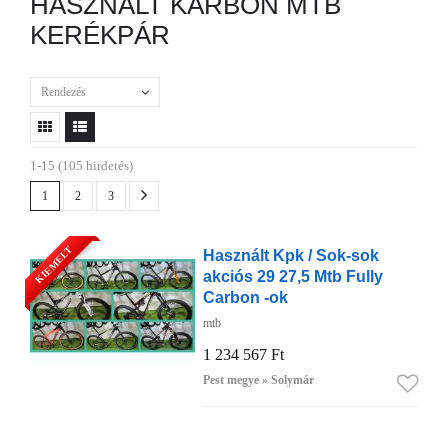
HASZNÁLT KARBON MTB
KERÉKPÁR
Rendezés
1-15 (105 hirdetés)
1
2
3
KIEMELT
Használt Kpk / Sok-sok
akciós 29 27,5 Mtb Fully
Carbon -ok
mtb
1 234 567 Ft
Pest megye » Solymár