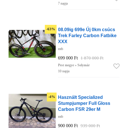
7 napja
08.09ig 699e Új 0km csúcs
-63%
Trek Farley Carbon Fatbike
XXX
mtb
699 000 Ft
1 870 000 Ft
Pest megye » Solymár
10 napja
Használt Specialized
-4%
Stumpjumper Full Gloss
Carbon FSR 29er M
mtb
900 000 Ft
939 000 Ft