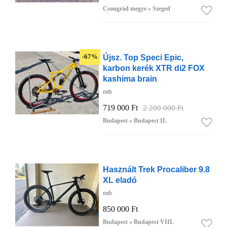
Csongrád megye » Szeged
Újsz. Top Speci Epic,
-67%
karbon kerék XTR di2 FOX
kashima brain
mtb
719 000 Ft
2 200 000 Ft
Budapest » Budapest II.
Használt Trek Procaliber 9.8
XL eladó
mtb
850 000 Ft
Budapest » Budapest VIII.