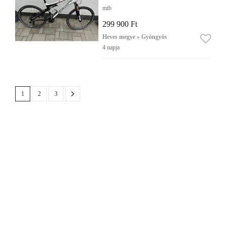
mtb
299 900 Ft
Heves megye » Gyöngyös
4 napja
1
2
3