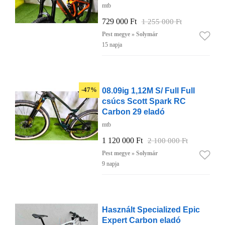
mtb
729 000 Ft
1 255 000 Ft
Pest megye » Solymár
15 napja
08.09ig 1,12M S/ Full Full
-47%
csúcs Scott Spark RC
Carbon 29 eladó
mtb
1 120 000 Ft
2 100 000 Ft
Pest megye » Solymár
9 napja
Használt Specialized Epic
Expert Carbon eladó