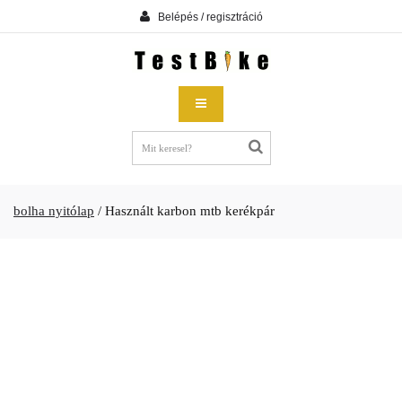
Belépés / regisztráció
bolha nyitólap
/
Használt karbon mtb kerékpár