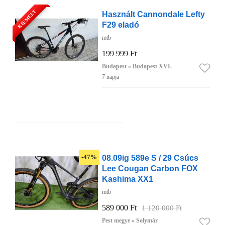
KIEMELT
Használt Cannondale Lefty
F29 eladó
mtb
199 999 Ft
Budapest » Budapest XVI.
7 napja
08.09ig 589e S / 29 Csúcs
-47%
Lee Cougan Carbon FOX
Kashima XX1
mtb
589 000 Ft
1 120 000 Ft
Pest megye » Solymár