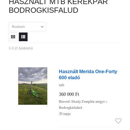
HASZNÁLT MTB KERÉKPÁR
BODROGKISFALUD
Rendezés
1-1 (1 hirdetés)
Használt Merida One-Forty
600 eladó
mtb
360 000 Ft
Borsod-Abaúj-Zemplén megye »
Bodrogkisfalud
39 napja