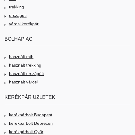
trekking
országúti
városi kerékpár
BOLHAPIAC
használt mtb
használt trekking
használt országúti
használt városi
KERÉKPÁR ÜZLETEK
kerékpárbolt Budapest
kerékpárbolt Debrecen
kerékpárbolt Győr