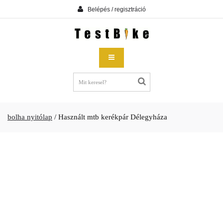
Belépés / regisztráció
bolha nyitólap
/
Használt mtb kerékpár Délegyháza