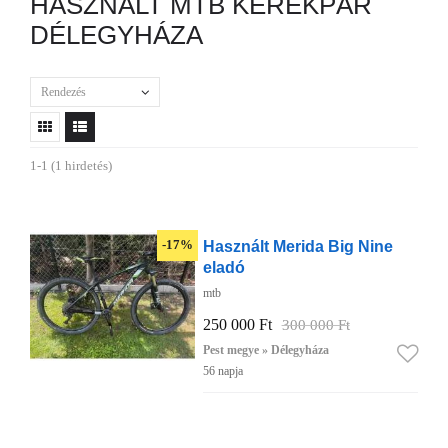
HASZNÁLT MTB KERÉKPÁR
DÉLEGYHÁZA
Rendezés
1-1 (1 hirdetés)
Használt Merida Big Nine
-17%
eladó
mtb
250 000 Ft
300 000 Ft
Pest megye » Délegyháza
56 napja