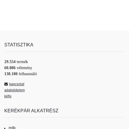
STATISZTIKA
29.554
termék
60.806
vélemény
138.180
felhasználó
kapcsolat
adatvédelem
kéfix
KERÉKPÁR ALKATRÉSZ
mtb