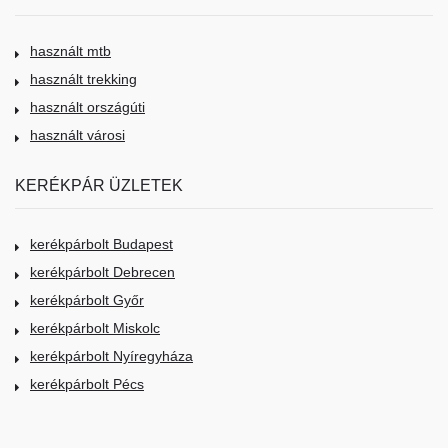
használt mtb
használt trekking
használt országúti
használt városi
KERÉKPÁR ÜZLETEK
kerékpárbolt Budapest
kerékpárbolt Debrecen
kerékpárbolt Győr
kerékpárbolt Miskolc
kerékpárbolt Nyíregyháza
kerékpárbolt Pécs