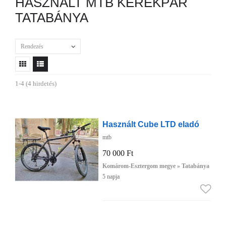
HASZNÁLT MTB KERÉKPÁR
TATABÁNYA
Rendezés
1-4 (4 hirdetés)
Használt Cube LTD eladó
mtb
70 000 Ft
Komárom-Esztergom megye » Tatabánya
5 napja