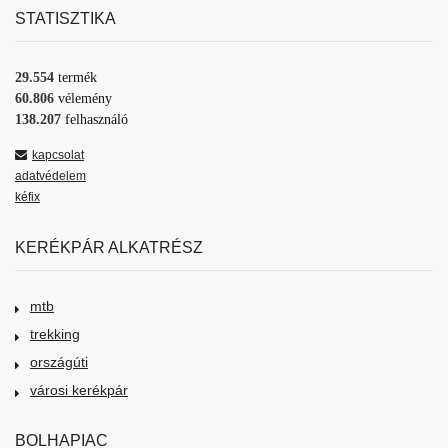
STATISZTIKA
29.554
termék
60.806
vélemény
138.207
felhasználó
kapcsolat
adatvédelem
kéfix
KERÉKPÁR ALKATRÉSZ
mtb
trekking
országúti
városi kerékpár
BOLHAPIAC