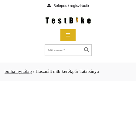
Belépés / regisztráció
bolha nyitólap
/
Használt mtb kerékpár Tatabánya