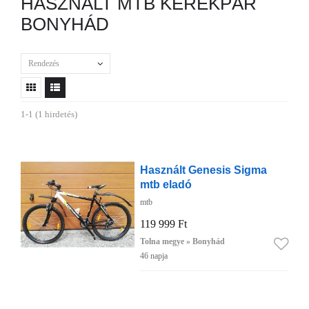
HASZNÁLT MTB KERÉKPÁR
BONYHÁD
Rendezés
1-1 (1 hirdetés)
Használt Genesis Sigma
mtb eladó
mtb
119 999 Ft
Tolna megye » Bonyhád
46 napja