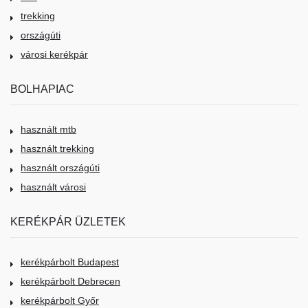
trekking
országúti
városi kerékpár
BOLHAPIAC
használt mtb
használt trekking
használt országúti
használt városi
KERÉKPÁR ÜZLETEK
kerékpárbolt Budapest
kerékpárbolt Debrecen
kerékpárbolt Győr