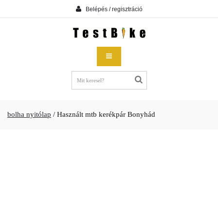
Belépés / regisztráció
bolha nyitólap
/
Használt mtb kerékpár Bonyhád