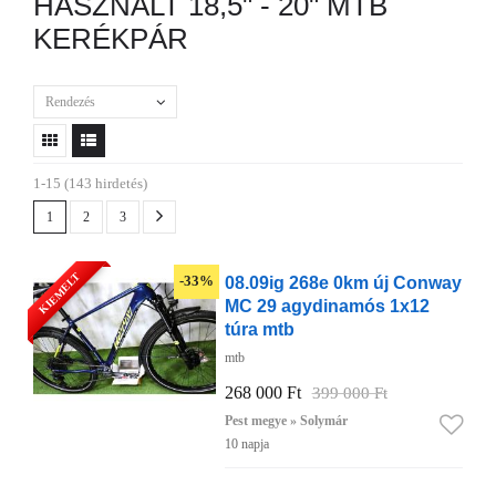
HASZNÁLT 18,5" - 20" MTB
KERÉKPÁR
Rendezés
1-15 (143 hirdetés)
1
2
3
KIEMELT
08.09ig 268e 0km új Conway
-33%
MC 29 agydinamós 1x12
túra mtb
mtb
268 000 Ft
399 000 Ft
Pest megye » Solymár
10 napja