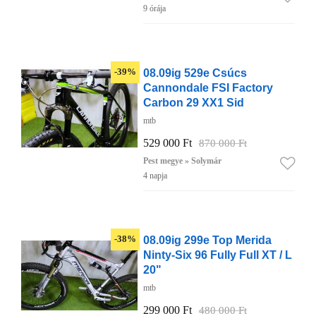
9 órája
08.09ig 529e Csúcs
-39%
Cannondale FSI Factory
Carbon 29 XX1 Sid
mtb
529 000 Ft
870 000 Ft
Pest megye » Solymár
4 napja
08.09ig 299e Top Merida
-38%
Ninty-Six 96 Fully Full XT / L
20"
mtb
299 000 Ft
480 000 Ft