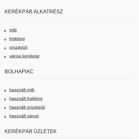
KERÉKPÁR ALKATRÉSZ
mtb
trekking
országúti
városi kerékpár
BOLHAPIAC
használt mtb
használt trekking
használt országúti
használt városi
KERÉKPÁR ÜZLETEK