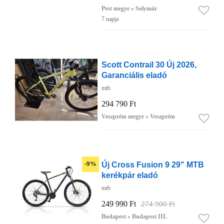
Pest megye » Solymár
7 napja
Scott Contrail 30 Új 2026,
Garanciális eladó
mtb
294 790 Ft
Veszprém megye » Veszprém
Új Cross Fusion 9 29" MTB
-9%
kerékpár eladó
mtb
249 990 Ft
274 900 Ft
Budapest » Budapest III.