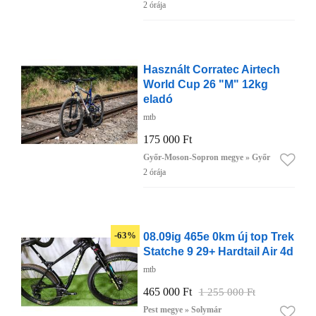
2 órája
Használt Corratec Airtech
World Cup 26 "M" 12kg
eladó
mtb
175 000 Ft
Győr-Moson-Sopron megye » Győr
2 órája
08.09ig 465e 0km új top Trek
-63%
Statche 9 29+ Hardtail Air 4d
mtb
465 000 Ft
1 255 000 Ft
Pest megye » Solymár