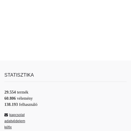
STATISZTIKA
29.554
termék
60.806
vélemény
138.193
felhasználó
kapcsolat
adatvédelem
kéfix