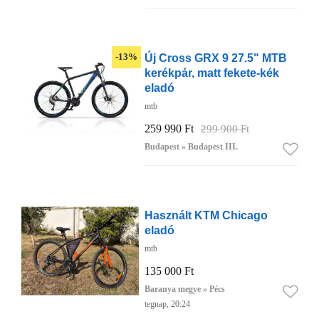
Új Cross GRX 9 27.5" MTB
-13%
kerékpár, matt fekete-kék
eladó
mtb
259 990 Ft
299 900 Ft
Budapest » Budapest III.
Használt KTM Chicago
eladó
mtb
135 000 Ft
Baranya megye » Pécs
tegnap, 20:24