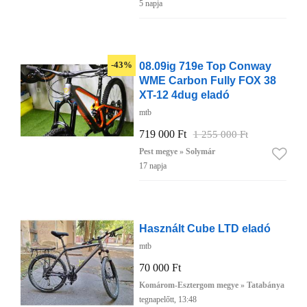
5 napja
08.09ig 719e Top Conway
-43%
WME Carbon Fully FOX 38
XT-12 4dug eladó
mtb
719 000 Ft
1 255 000 Ft
Pest megye » Solymár
17 napja
Használt Cube LTD eladó
mtb
70 000 Ft
Komárom-Esztergom megye » Tatabánya
tegnapelőtt, 13:48