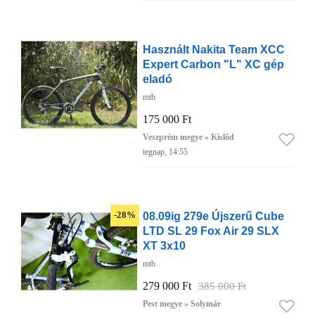
Használt Nakita Team XCC
Expert Carbon "L" XC gép
eladó
mtb
175 000 Ft
Veszprém megye » Kislőd
tegnap, 14:55
08.09ig 279e Újszerű Cube
-28%
LTD SL 29 Fox Air 29 SLX
XT 3x10
mtb
279 000 Ft
385 000 Ft
Pest megye » Solymár