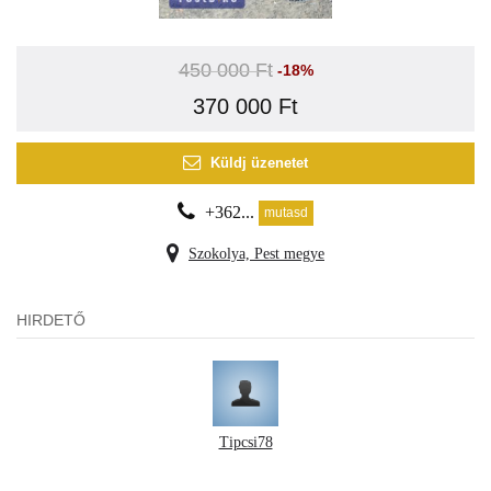
450 000 Ft
-18%
370 000 Ft
Küldj üzenetet
+362...
mutasd
Szokolya, Pest megye
HIRDETŐ
Tipcsi78