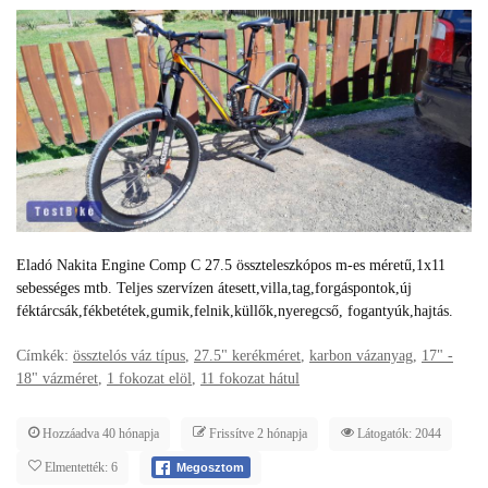
Eladó Nakita Engine Comp C 27.5 összteleszkópos m-es méretű,1x11
sebességes mtb. Teljes szervízen átesett,villa,tag,forgáspontok,új
féktárcsák,fékbetétek,gumik,felnik,küllők,nyeregcső, fogantyúk,hajtás.
Címkék:
össztelós váz típus
,
27.5" kerékméret
,
karbon vázanyag
,
17" -
18" vázméret
,
1 fokozat elöl
,
11 fokozat hátul
Hozzáadva 40 hónapja
Frissítve 2 hónapja
Látogatók: 2044
Elmentették: 6
Megosztom