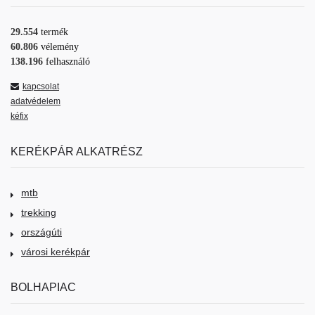
29.554
termék
60.806
vélemény
138.196
felhasználó
kapcsolat
adatvédelem
kéfix
KERÉKPÁR ALKATRÉSZ
mtb
trekking
országúti
városi kerékpár
BOLHAPIAC