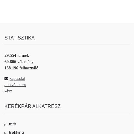
STATISZTIKA
29.554
termék
60.806
vélemény
138.196
felhasználó
kapcsolat
adatvédelem
kéfix
KERÉKPÁR ALKATRÉSZ
mtb
trekking