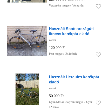
Veszprém megye » Veszprém
Használt Scott országúti
fitness kerékpár eladó
városi
120 000 Ft
Pest megye » Zsámbék
Használt Hercules kerékpár
eladó
városi
50 000 Ft
Győr-Moson-Sopron megye » Győr
12 napja