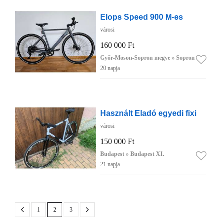
Elops Speed 900 M-es
városi
160 000 Ft
Győr-Moson-Sopron megye » Sopron
20 napja
Használt Eladó egyedi fixi
városi
150 000 Ft
Budapest » Budapest XI.
21 napja
1
2
3