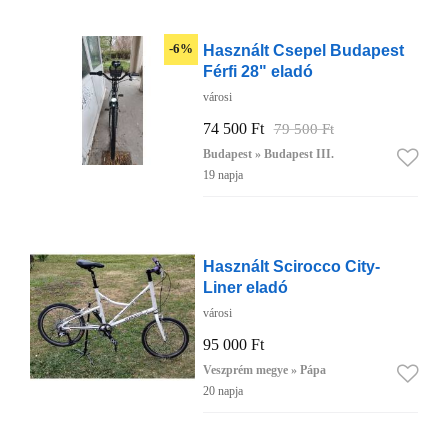
Használt Csepel Budapest
-6%
Férfi 28" eladó
városi
74 500 Ft
79 500 Ft
Budapest » Budapest III.
19 napja
Használt Scirocco City-
Liner eladó
városi
95 000 Ft
Veszprém megye » Pápa
20 napja