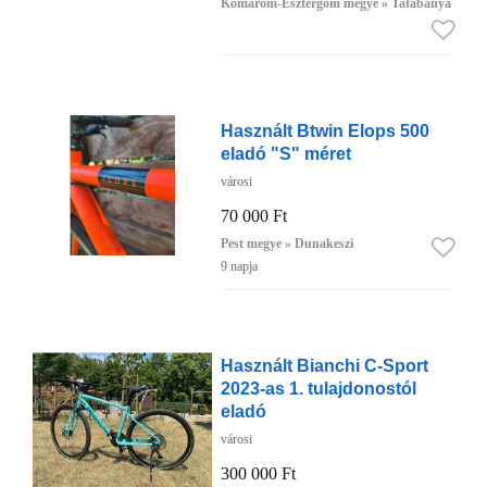
Komárom-Esztergom megye » Tatabánya
Használt Btwin Elops 500
eladó "S" méret
városi
70 000 Ft
Pest megye » Dunakeszi
9 napja
Használt Bianchi C-Sport
2023-as 1. tulajdonostól
eladó
városi
300 000 Ft