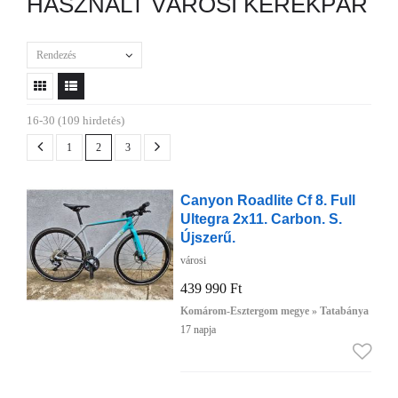
HASZNÁLT VÁROSI KERÉKPÁR
Rendezés
16-30 (109 hirdetés)
1
2
3
Canyon Roadlite Cf 8. Full
Ultegra 2x11. Carbon. S.
Újszerű.
városi
439 990 Ft
Komárom-Esztergom megye » Tatabánya
17 napja