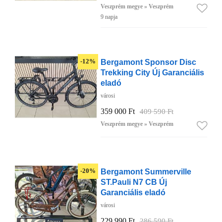
Veszprém megye » Veszprém
9 napja
Bergamont Sponsor Disc
-12%
Trekking City Új Garanciális
eladó
városi
359 000 Ft
409 590 Ft
Veszprém megye » Veszprém
Bergamont Summerville
-20%
ST.Pauli N7 CB Új
Garanciális eladó
városi
229 990 Ft
286 590 Ft