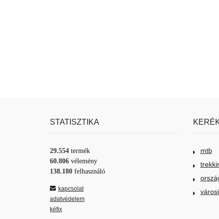
STATISZTIKA
KERÉK
mtb
29.554
termék
60.806
vélemény
trekki
138.180
felhasználó
orszá
kapcsolat
város
adatvédelem
kéfix