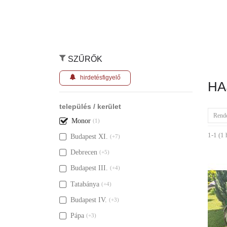
SZŰRŐK
hirdetésfigyelő
HA
település / kerület
Rend
Monor
(1)
1-1 (1 
Budapest XI.
(+7)
Debrecen
(+5)
Budapest III.
(+4)
Tatabánya
(+4)
Budapest IV.
(+3)
Pápa
(+3)