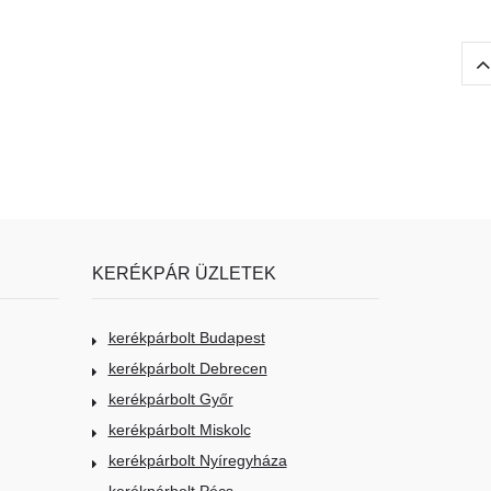
KERÉKPÁR ÜZLETEK
kerékpárbolt Budapest
kerékpárbolt Debrecen
kerékpárbolt Győr
kerékpárbolt Miskolc
kerékpárbolt Nyíregyháza