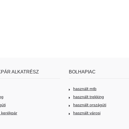
PÁR ALKATRÉSZ
BOLHAPIAC
használt mtb
ng
használt trekking
gúti
használt országúti
i kerékpár
használt városi