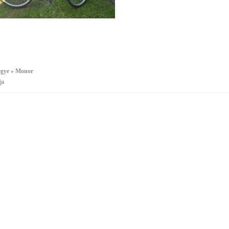
egye » Monor
ja