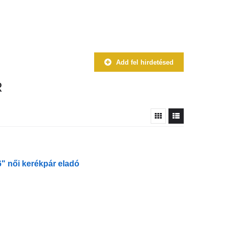
Add fel hirdetésed
R
" női kerékpár eladó