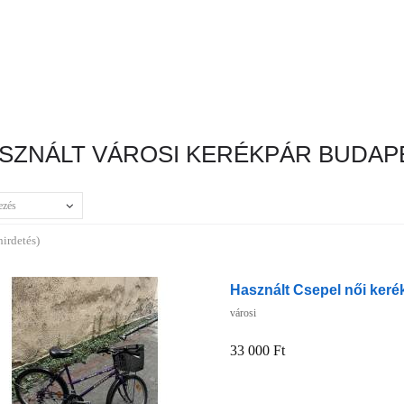
SZNÁLT VÁROSI KERÉKPÁR BUDAPE
ezés
hirdetés)
Használt Csepel női keré
városi
33 000 Ft