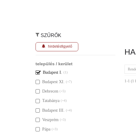
SZŰRŐK
hirdetésfigyelő
HA
település / kerület
Rend
Budapest I.
(1)
1-1 (1 
Budapest XI.
(+7)
Debrecen
(+5)
Tatabánya
(+4)
Budapest III.
(+4)
Veszprém
(+3)
Pápa
(+3)