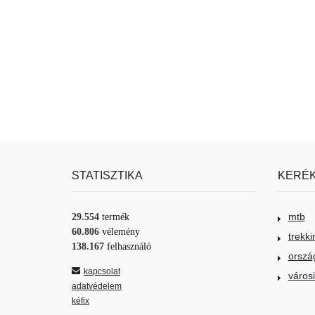
STATISZTIKA
KERÉK
mtb
29.554
termék
60.806
vélemény
trekki
138.167
felhasználó
orszá
kapcsolat
város
adatvédelem
kéfix