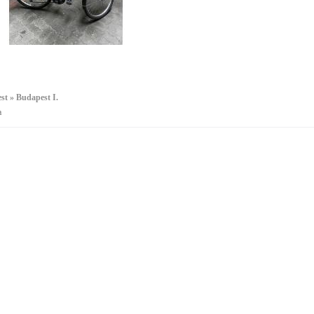
t » Budapest I.
a