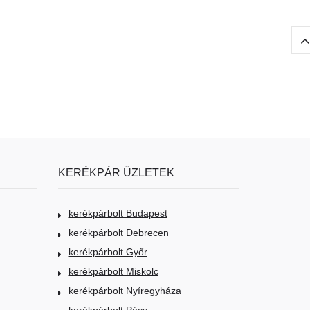
KERÉKPÁR ÜZLETEK
kerékpárbolt Budapest
kerékpárbolt Debrecen
kerékpárbolt Győr
kerékpárbolt Miskolc
kerékpárbolt Nyíregyháza