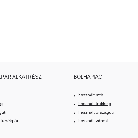
PÁR ALKATRÉSZ
BOLHAPIAC
használt mtb
ng
használt trekking
gúti
használt országúti
i kerékpár
használt városi