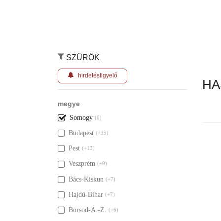
SZŰRŐK
hirdetésfigyelő
HA
megye
Somogy
(0)
Budapest
(+35)
Nincs ily
Pest
(+13)
Veszprém
(+9)
Bács-Kiskun
(+7)
Hajdú-Bihar
(+7)
Borsod-A.-Z.
(+6)