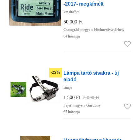
-2017- megkímélt
km óra/óra
50 000 Ft
Csongrád megye » Hódmezővásárhely
64 hónapja
Lámpa tartó sisakra - új
-25%
eladó
lámpa
1 500 Ft
2 000 Ft
Fejér megye » Gárdony
65 hónapja