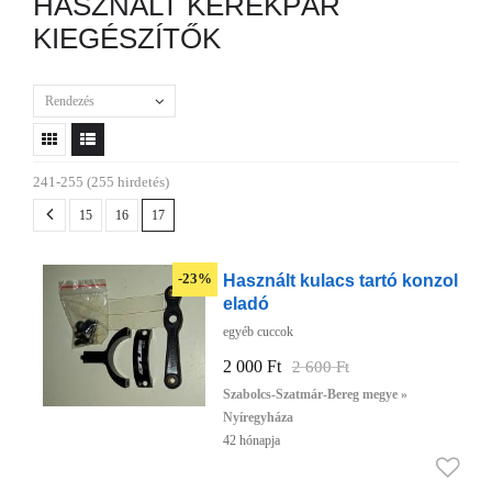
HASZNÁLT KERÉKPÁR
KIEGÉSZÍTŐK
Rendezés
241-255 (255 hirdetés)
15
16
17
Használt kulacs tartó konzol
-23%
eladó
egyéb cuccok
2 000 Ft
2 600 Ft
Szabolcs-Szatmár-Bereg megye »
Nyíregyháza
42 hónapja