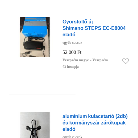
Gyorstöltő új
Shimano STEPS EC-E8004
eladó
egyéb cuccok
52 000 Ft
Veszprém megye » Veszprém
42 hónapja
alumínium kulacstartó (2db)
és kormányszár zárókupak
eladó
egyéb cuccok