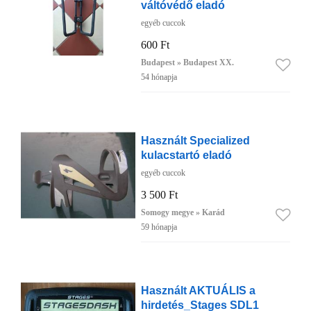
váltóvédő eladó
egyéb cuccok
600 Ft
Budapest » Budapest XX.
54 hónapja
Használt Specialized
kulacstartó eladó
egyéb cuccok
3 500 Ft
Somogy megye » Karád
59 hónapja
Használt AKTUÁLIS a
hirdetés_Stages SDL1