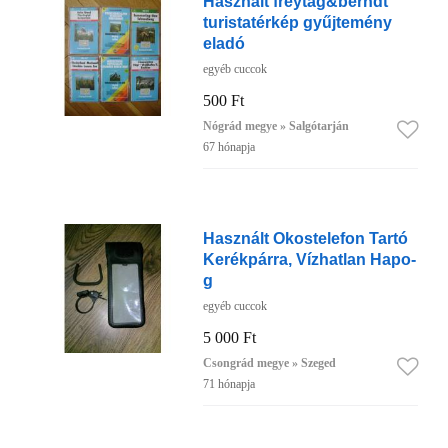
Használt freytag&berndt
turistatérkép gyűjtemény
eladó
egyéb cuccok
500 Ft
Nógrád megye » Salgótarján
67 hónapja
Használt Okostelefon Tartó
Kerékpárra, Vízhatlan Hapo-
g
egyéb cuccok
5 000 Ft
Csongrád megye » Szeged
71 hónapja