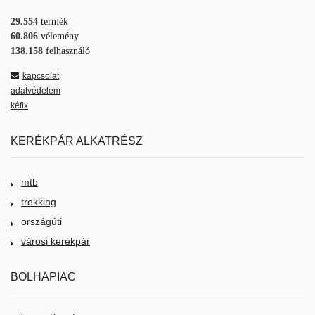
29.554
termék
60.806
vélemény
138.158
felhasználó
kapcsolat
adatvédelem
kéfix
KERÉKPÁR ALKATRÉSZ
mtb
trekking
országúti
városi kerékpár
BOLHAPIAC