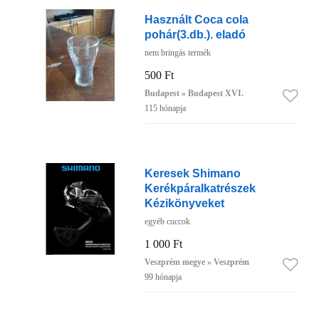
Használt Coca cola
pohár(3.db.). eladó
nem bringás termék
500 Ft
Budapest » Budapest XVI.
115 hónapja
Keresek Shimano
Kerékpáralkatrészek
Kézikönyveket
egyéb cuccok
1 000 Ft
Veszprém megye » Veszprém
99 hónapja