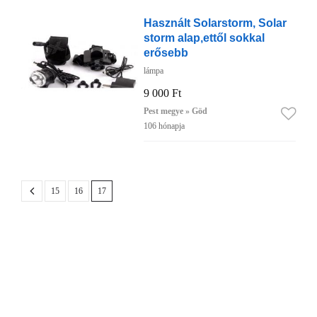
Használt Solarstorm, Solar
storm alap,ettől sokkal
erősebb
lámpa
9 000 Ft
Pest megye » Göd
106 hónapja
15
16
17