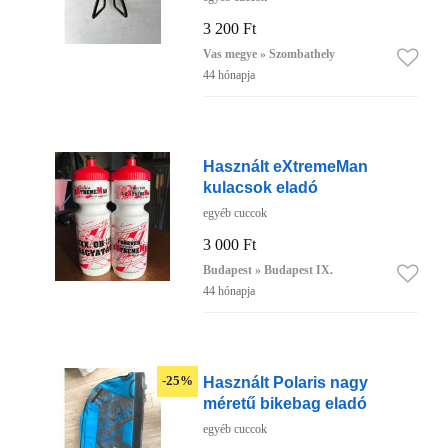
3 200 Ft
Vas megye » Szombathely
44 hónapja
Használt eXtremeMan
kulacsok eladó
egyéb cuccok
3 000 Ft
Budapest » Budapest IX.
44 hónapja
Használt Polaris nagy
-25%
méretű bikebag eladó
egyéb cuccok