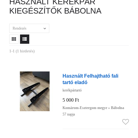
HASZNÁLT KERÉKPÁR
KIEGÉSZÍTŐK BÁBOLNA
Rendezés
1-1 (1 hirdetés)
Használt Felhajtható fali
tartó eladó
kerékpártartó
5 000 Ft
Komárom-Esztergom megye » Bábolna
57 napja