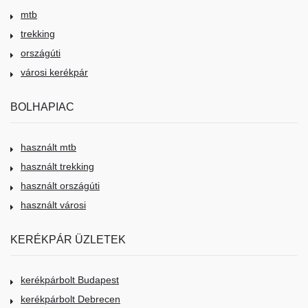
mtb
trekking
országúti
városi kerékpár
BOLHAPIAC
használt mtb
használt trekking
használt országúti
használt városi
KERÉKPÁR ÜZLETEK
kerékpárbolt Budapest
kerékpárbolt Debrecen