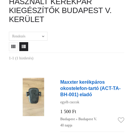
HASZNÁLT KERÉKPÁR
KIEGÉSZÍTŐK BUDAPEST V.
KERÜLET
Rendezés
1-1 (1 hirdetés)
Maxxter kerékpáros
okostelefon-tartó (ACT-TA-
BH-001) eladó
egyéb cuccok
1 500 Ft
Budapest » Budapest V.
40 napja