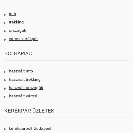
mtb
trekking
országúti
városi kerékpár
BOLHAPIAC
használt mtb
használt trekking
használt országúti
használt városi
KERÉKPÁR ÜZLETEK
kerékpárbolt Budapest