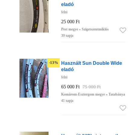
eladó
felni
25 000 Ft
Pest megye » Szigetszentmiklós
39 napja
Használt Sun Double Wide
-13%
eladó
felni
65 000 Ft
75 000 Ft
Komárom-Esztergom megye » Tatabánya
41 napja