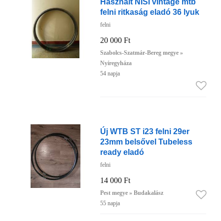
Használt NISI vintage mtb
felni ritkaság eladó 36 lyuk
felni
20 000 Ft
Szabolcs-Szatmár-Bereg megye »
Nyíregyháza
54 napja
Új WTB ST i23 felni 29er
23mm belsővel Tubeless
ready eladó
felni
14 000 Ft
Pest megye » Budakalász
55 napja