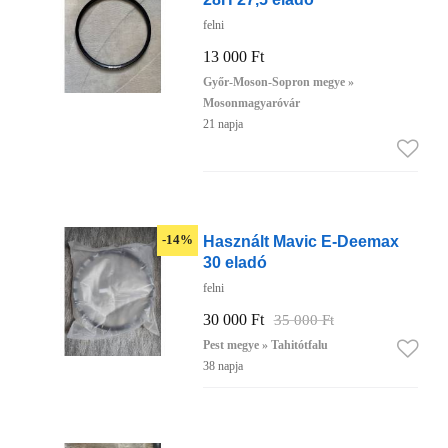
felni
13 000 Ft
Győr-Moson-Sopron megye »
Mosonmagyaróvár
21 napja
Használt Mavic E-Deemax
-14%
30 eladó
felni
30 000 Ft
35 000 Ft
Pest megye » Tahitótfalu
38 napja