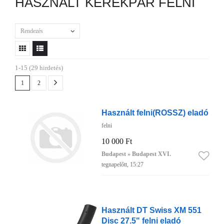
HASZNÁLT KERÉKPÁR FELNI
Rendezés
1-15 (29 hirdetés)
1
2
Használt felni(ROSSZ) eladó
felni
10 000 Ft
Budapest » Budapest XVI.
tegnapelőtt, 15:27
Használt DT Swiss XM 551
Disc 27.5" felni eladó