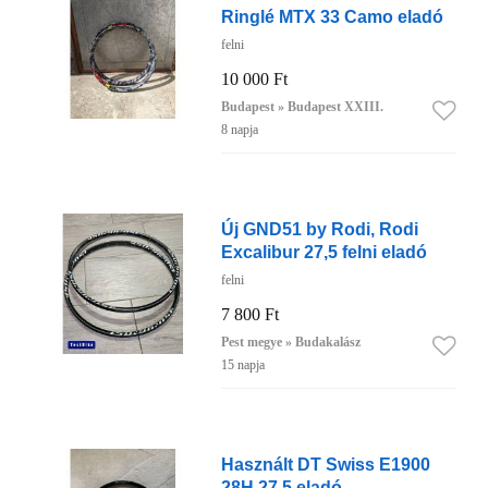
Ringlé MTX 33 Camo eladó
felni
10 000 Ft
Budapest » Budapest XXIII.
8 napja
Új GND51 by Rodi, Rodi
Excalibur 27,5 felni eladó
felni
7 800 Ft
Pest megye » Budakalász
15 napja
Használt DT Swiss E1900
28H 27,5 eladó