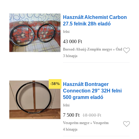
Használt Alchemist Carbon
27.5 felnik 28h eladó
felni
43 000 Ft
Borsod-Abaúj-Zemplén megye » Ózd
3 hónapja
Használt Bontrager
-58%
Connection 29" 32H felni
500 gramm eladó
felni
7 500 Ft
18 000 Ft
Veszprém megye » Veszprém
4 hónapja