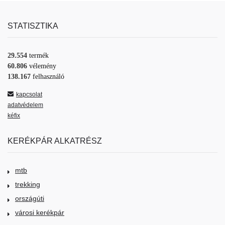
STATISZTIKA
29.554
termék
60.806
vélemény
138.167
felhasználó
kapcsolat
adatvédelem
kéfix
KERÉKPÁR ALKATRÉSZ
mtb
trekking
országúti
városi kerékpár