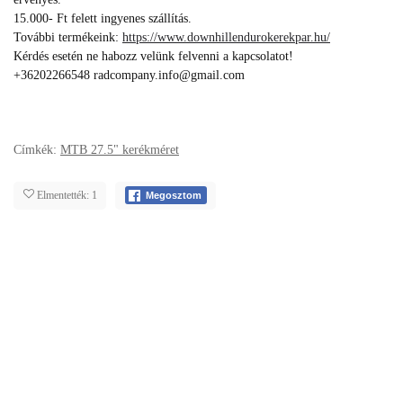
15.000- Ft felett ingyenes szállítás.
További termékeink:
https://www.downhillendurokerekpar.hu/
Kérdés esetén ne habozz velünk felvenni a kapcsolatot!
+36202266548 radcompany.info@gmail.com
Címkék:
MTB 27.5" kerékméret
Elmentették: 1
Megosztom