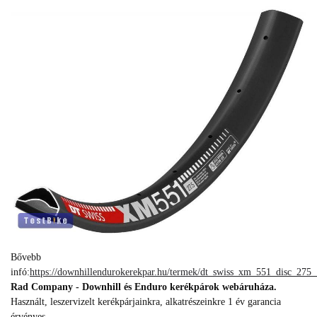
Bővebb
infó:
https://downhillendurokerekpar.hu/termek/dt_swiss_xm_551_disc_275_
Rad Company - Downhill és Enduro kerékpárok webáruháza.
Használt, leszervizelt kerékpárjainkra, alkatrészeinkre 1 év garancia
érvényes.