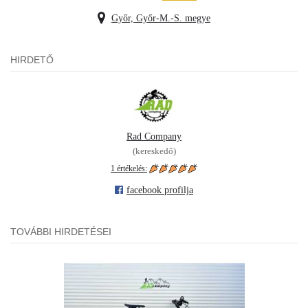
Győr, Győr-M.-S. megye
HIRDETŐ
Rad Company
(kereskedő)
1 értékelés:
facebook profilja
TOVÁBBI HIRDETÉSEI