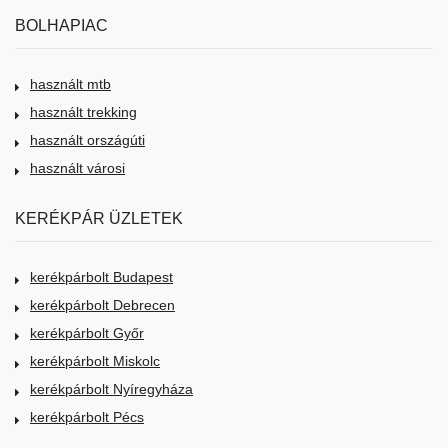
BOLHAPIAC
használt mtb
használt trekking
használt országúti
használt városi
KERÉKPÁR ÜZLETEK
kerékpárbolt Budapest
kerékpárbolt Debrecen
kerékpárbolt Győr
kerékpárbolt Miskolc
kerékpárbolt Nyíregyháza
kerékpárbolt Pécs