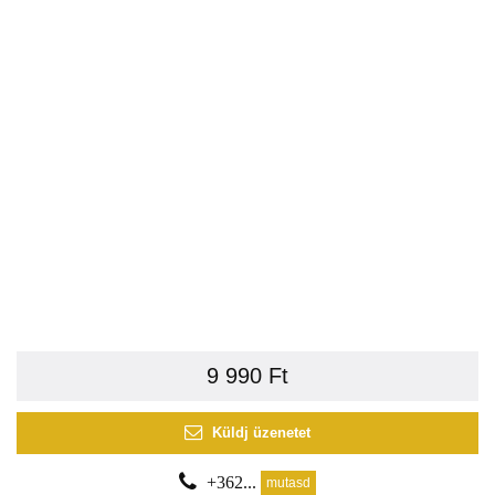
9 990 Ft
Küldj üzenetet
+362...
mutasd