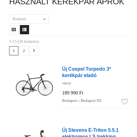
HASZNÁLT KERÉKPÁR APRÓK
Rendezés
1-15 (30 hirdetés)
1
2
Új Csepel Torpedo 3*
kerékpár eladó
városi
189 990 Ft
Budapest » Budapest III.
Új Stevens E-Triton 5.5.1
elektromos LS trekking