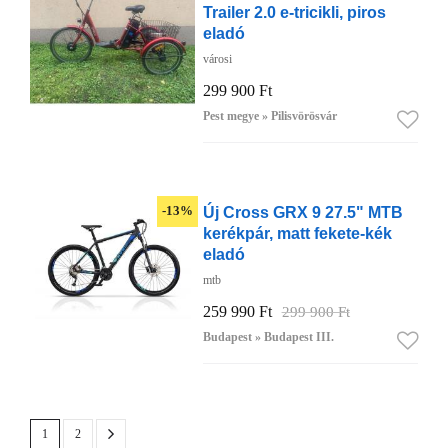
Trailer 2.0 e-tricikli, piros
eladó
városi
299 900 Ft
Pest megye » Pilisvörösvár
Új Cross GRX 9 27.5" MTB
-13%
kerékpár, matt fekete-kék
eladó
mtb
259 990 Ft
299 900 Ft
Budapest » Budapest III.
1
2