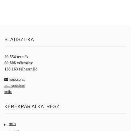
STATISZTIKA
29.554
termék
60.806
vélemény
138.163
felhasználó
kapcsolat
adatvédelem
kéfix
KERÉKPÁR ALKATRÉSZ
mtb