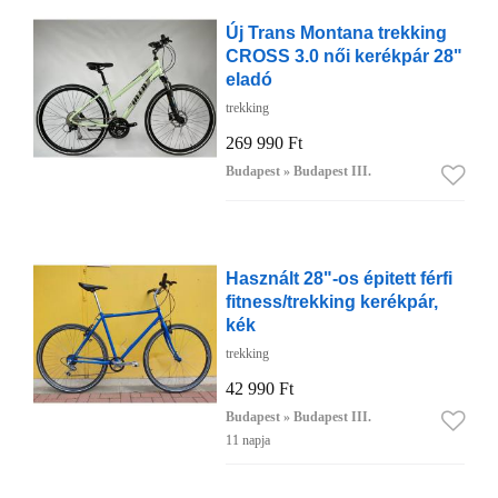
Új Trans Montana trekking
CROSS 3.0 női kerékpár 28"
eladó
trekking
269 990 Ft
Budapest » Budapest III.
Használt 28"-os épitett férfi
fitness/trekking kerékpár,
kék
trekking
42 990 Ft
Budapest » Budapest III.
11 napja