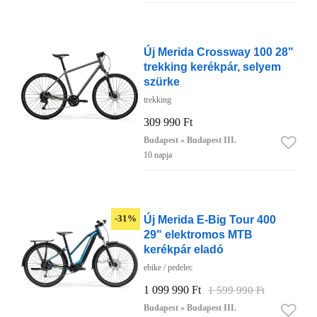
Új Merida Crossway 100 28"
trekking kerékpár, selyem
szürke
trekking
309 990 Ft
Budapest » Budapest III.
10 napja
Új Merida E-Big Tour 400
-31%
29" elektromos MTB
kerékpár eladó
ebike / pedelec
1 099 990 Ft
1 599 990 Ft
Budapest » Budapest III.