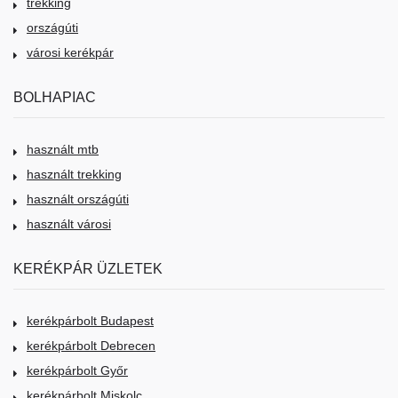
trekking
országúti
városi kerékpár
BOLHAPIAC
használt mtb
használt trekking
használt országúti
használt városi
KERÉKPÁR ÜZLETEK
kerékpárbolt Budapest
kerékpárbolt Debrecen
kerékpárbolt Győr
kerékpárbolt Miskolc