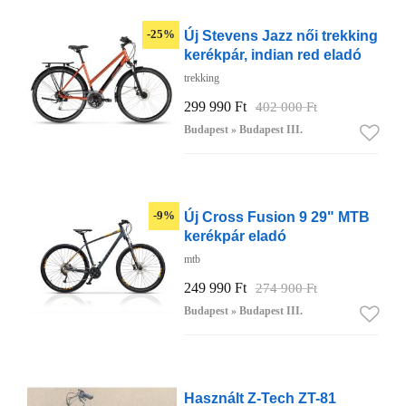
Új Stevens Jazz női trekking
-25%
kerékpár, indian red eladó
trekking
299 990 Ft
402 000 Ft
Budapest » Budapest III.
Új Cross Fusion 9 29" MTB
-9%
kerékpár eladó
mtb
249 990 Ft
274 900 Ft
Budapest » Budapest III.
Használt Z-Tech ZT-81