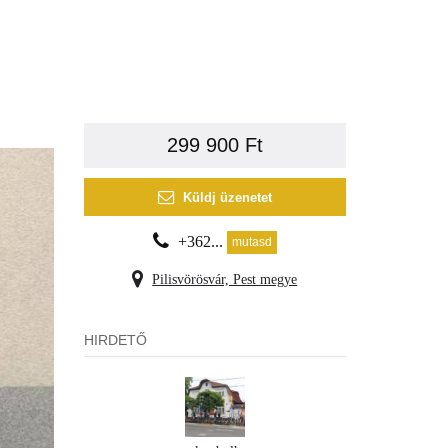
299 900 Ft
Küldj üzenetet
+362...
mutasd
Pilisvörösvár, Pest megye
HIRDETŐ