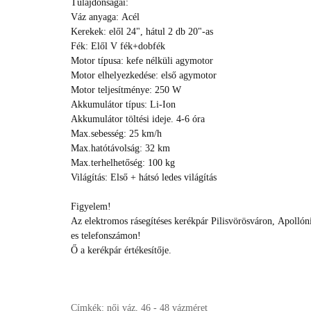
Tulajdonságai:
Váz anyaga: Acél
Kerekek: elől 24", hátul 2 db 20"-as
Fék: Elől V fék+dobfék
Motor típusa: kefe nélküli agymotor
Motor elhelyezkedése: első agymotor
Motor teljesítménye: 250 W
Akkumulátor típus: Li-Ion
Akkumulátor töltési ideje. 4-6 óra
Max.sebesség: 25 km/h
Max.hatótávolság: 32 km
Max.terhelhetőség: 100 kg
Világítás: Első + hátsó ledes világítás
Figyelem!
Az elektromos rásegítéses kerékpár Pilisvörösváron, Apollón
es telefonszámon!
Ő a kerékpár értékesítője.
Címkék:
női váz
,
46 - 48 vázméret