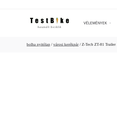
VÉLEMÉNYEK
használt biciklik
bolha nyitólap
/
városi kerékpár
/
Z-Tech ZT-81 Trailer 2