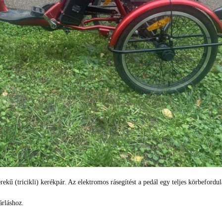
erekű (tricikli) kerékpár. Az elektromos rásegítést a pedál egy teljes körbefordul
árláshoz.