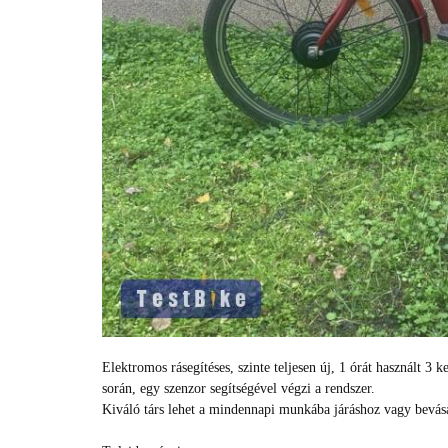
Elektromos rásegítéses, szinte teljesen új, 1 órát használt 3 k
során, egy szenzor segítségével végzi a rendszer.
Kiváló társ lehet a mindennapi munkába járáshoz vagy bevás