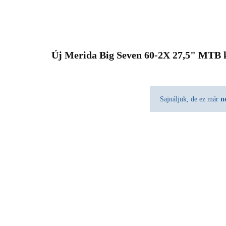
Új Merida Big Seven 60-2X 27,5" MTB 
Sajnáljuk, de ez már
n