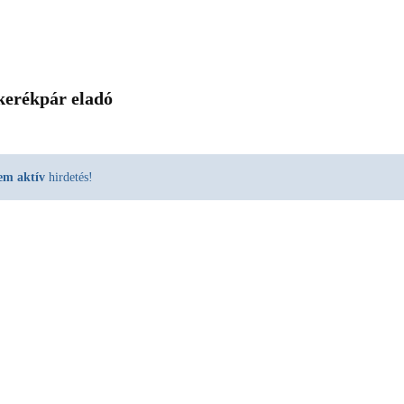
kerékpár eladó
em aktív
hirdetés!