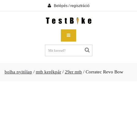
Belépés / regisztráció
bolha nyitólap
/
mtb kerékpár
/
29er mtb
/
Corratec Revo Bow