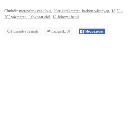
Címkék:
merevfarú váz típus
,
29er kerékméret
,
karbon vázanyag
,
18,5" -
20" vázméret
,
1 fokozat elöl
,
12 fokozat hátul
Hozzáadva 32 napja
Látogatók: 60
Megosztom