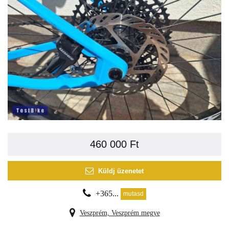
460 000 Ft
Küldj üzenetet
+365...
mutasd
Veszprém, Veszprém megye