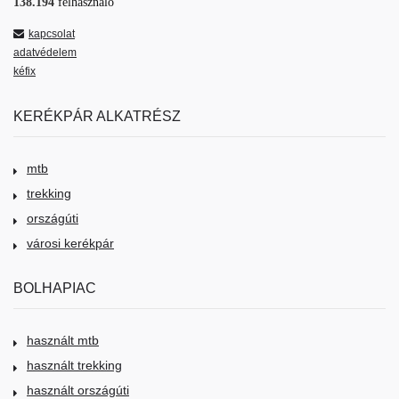
138.194
felhasználó
kapcsolat
adatvédelem
kéfix
KERÉKPÁR ALKATRÉSZ
mtb
trekking
országúti
városi kerékpár
BOLHAPIAC
használt mtb
használt trekking
használt országúti