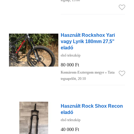
tegnap, 13:06
Használt Rockshox Yari
vagy Lyrik 180mm 27,5"
eladó
első teleszkóp
80 000 Ft
Komárom-Esztergom megye » Tata
tegnapelőtt, 20:10
Használt Rock Shox Recon
eladó
első teleszkóp
40 000 Ft