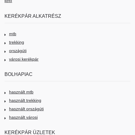
kéfix
KERÉKPÁR ALKATRÉSZ
mtb
trekking
országúti
városi kerékpár
BOLHAPIAC
használt mtb
használt trekking
használt országúti
használt városi
KERÉKPÁR ÜZLETEK