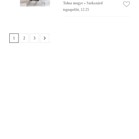
Tolna megye » Szekszárd
tegnapelőtt, 12:25
1
2
3