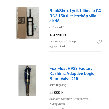
RockShox Lyrik Ultimate C3
RC2 150 új teleszkóp villa
eladó
első teleszkóp
184 990 Ft
Pest megye » Sülysáp
tegnap, 14:44
Fox Float RP23 Factory
Kashima Adaptive Logic
BoostValve 215
hátsó rugóstag
22 000 Ft
Szabolcs-Szatmár-Bereg megye »
Nyíregyháza