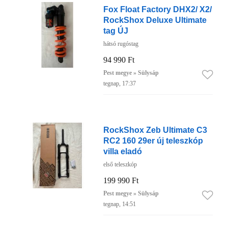
Fox Float Factory DHX2/ X2/
RockShox Deluxe Ultimate
tag ÚJ
hátsó rugóstag
94 990 Ft
Pest megye » Sülysáp
tegnap, 17:37
RockShox Zeb Ultimate C3
RC2 160 29er új teleszkóp
villa eladó
első teleszkóp
199 990 Ft
Pest megye » Sülysáp
tegnap, 14:51