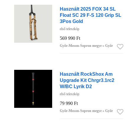
Használt 2025 FOX 34 SL
Float SC 29 F-S 120 Grip SL
3Pos Gold
első teleszkóp
569 990 Ft
Győr-Moson-Sopron megye » Győr
Használt RockShox Am
Upgrade Kit Chrgr3.1rc2
W/BC Lyrik D2
első teleszkóp
79 990 Ft
Győr-Moson-Sopron megye » Győr