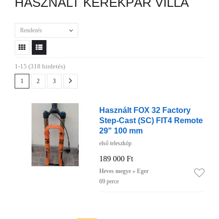
HASZNÁLT KERÉKPÁR VILLA
Rendezés
1-15 (318 hirdetés)
1
2
3
Használt FOX 32 Factory
Step-Cast (SC) FIT4 Remote
29" 100 mm
első teleszkóp
189 000 Ft
Heves megye » Eger
69 perce