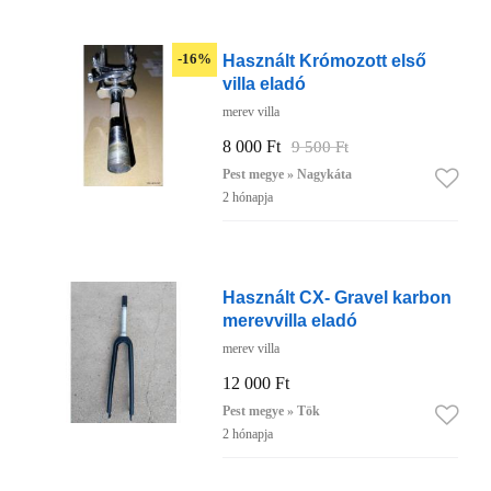
Használt Krómozott első
-16%
villa eladó
merev villa
8 000 Ft
9 500 Ft
Pest megye » Nagykáta
2 hónapja
Használt CX- Gravel karbon
merevvilla eladó
merev villa
12 000 Ft
Pest megye » Tök
2 hónapja