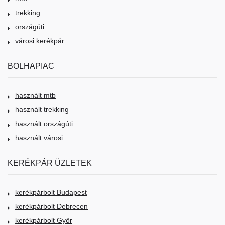
trekking
országúti
városi kerékpár
BOLHAPIAC
használt mtb
használt trekking
használt országúti
használt városi
KERÉKPÁR ÜZLETEK
kerékpárbolt Budapest
kerékpárbolt Debrecen
kerékpárbolt Győr