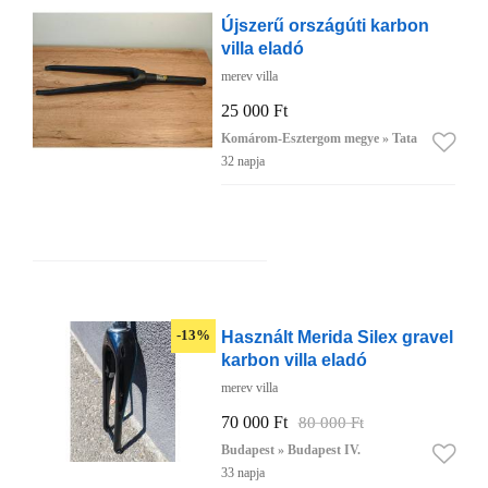
Újszerű országúti karbon
villa eladó
merev villa
25 000 Ft
Komárom-Esztergom megye » Tata
32 napja
Használt Merida Silex gravel
-13%
karbon villa eladó
merev villa
70 000 Ft
80 000 Ft
Budapest » Budapest IV.
33 napja