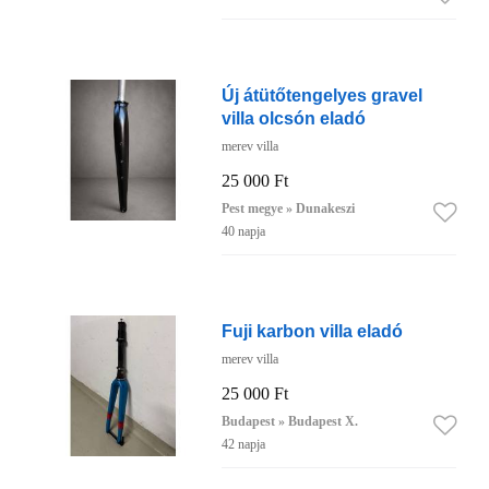
Új átütőtengelyes gravel
villa olcsón eladó
merev villa
25 000 Ft
Pest megye » Dunakeszi
40 napja
Fuji karbon villa eladó
merev villa
25 000 Ft
Budapest » Budapest X.
42 napja