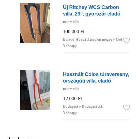
Új Ritchey WCS Carbon
villa, 29", gyorszár eladó
merev villa
100 000 Ft
Borsod-Abaúj-Zemplén megye » Ózd
3 hónapja
Használt Colos túraverseny,
országúti villa. eladó
merev villa
12 000 Ft
Budapest » Budapest XI.
3 hónapja