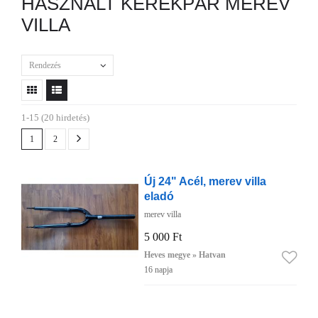
HASZNÁLT KERÉKPÁR MEREV
VILLA
Rendezés
1-15 (20 hirdetés)
1
2
Új 24" Acél, merev villa
eladó
merev villa
5 000 Ft
Heves megye » Hatvan
16 napja