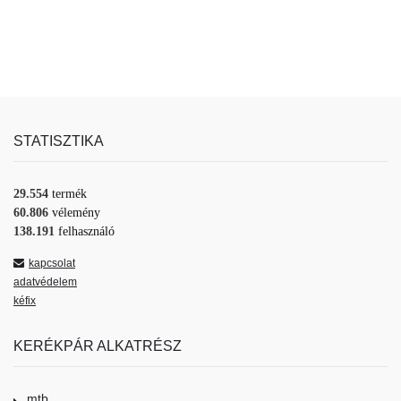
STATISZTIKA
29.554
termék
60.806
vélemény
138.191
felhasználó
kapcsolat
adatvédelem
kéfix
KERÉKPÁR ALKATRÉSZ
mtb