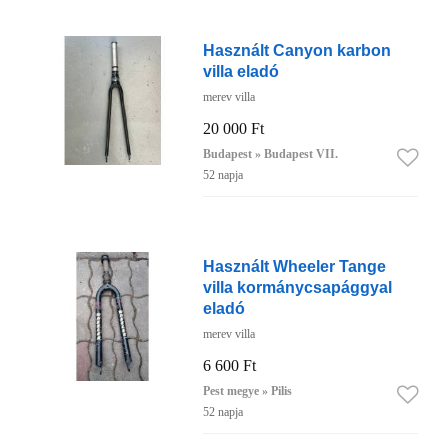
Használt Canyon karbon
villa eladó
merev villa
20 000 Ft
Budapest » Budapest VII.
52 napja
Használt Wheeler Tange
villa kormánycsapággyal
eladó
merev villa
6 600 Ft
Pest megye » Pilis
52 napja