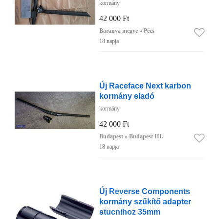
kormány
42 000 Ft
Baranya megye » Pécs
18 napja
Új Raceface Next karbon
kormány eladó
kormány
42 000 Ft
Budapest » Budapest III.
18 napja
Új Reverse Components
kormány szűkítő adapter
stucnihoz 35mm