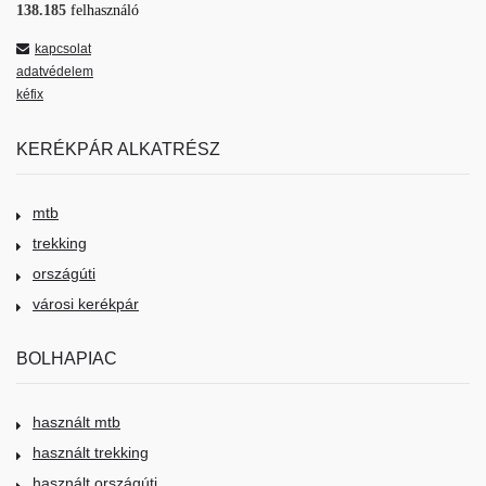
138.185
felhasználó
kapcsolat
adatvédelem
kéfix
KERÉKPÁR ALKATRÉSZ
mtb
trekking
országúti
városi kerékpár
BOLHAPIAC
használt mtb
használt trekking
használt országúti