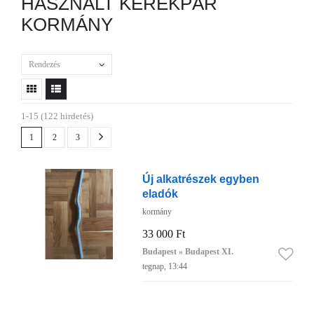
HASZNÁLT KERÉKPÁR
KORMÁNY
Rendezés
1-15 (122 hirdetés)
1
2
3
Új alkatrészek egyben
eladók
kormány
33 000 Ft
Budapest » Budapest XI.
tegnap, 13:44