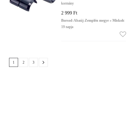
kormány
2 999 Ft
Borsod-Abaúj-Zemplén megye » Miskolc
19 napja
1
2
3