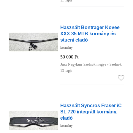
11 napja
Használt Bontrager Kovee
XXX 35 MTB kormány és
stucni eladó
kormány
50 000 Ft
Jász-Nagykun-Szolnok megye » Szolnok
13 napja
Használt Syncros Fraser iC
SL 720 integrált kormány.
eladó
kormány