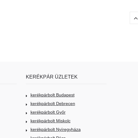
KERÉKPÁR ÜZLETEK
kerékpárbolt Budapest
kerékpárbolt Debrecen
kerékpárbolt Győr
kerékpárbolt Miskolc
kerékpárbolt Nyíregyháza