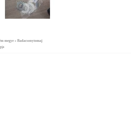
ém megye » Badacsonytomaj
pja