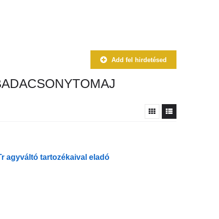
Add fel hirdetésed
 BADACSONYTOMAJ
Tr agyváltó tartozékaival eladó