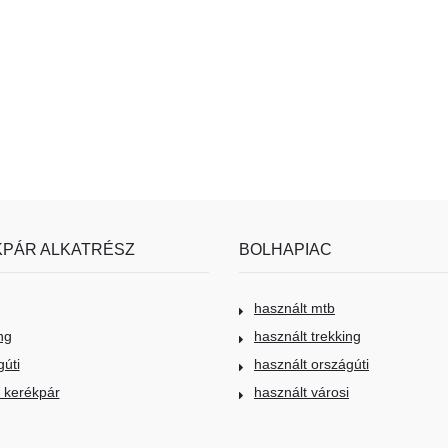
PÁR ALKATRÉSZ
BOLHAPIAC
használt mtb
ng
használt trekking
gúti
használt országúti
i kerékpár
használt városi