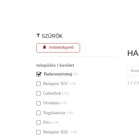
SZŰRŐK
hirdetésfigyelő
HA
település / kerület
Rend
Badacsonytomaj
(1)
1-1 (1 
Budapest XIV.
(+6)
Galambok
(+5)
Orosháza
(+5)
Nagykanizsa
(+4)
Pécs
(+4)
Budapest XIII.
(+4)