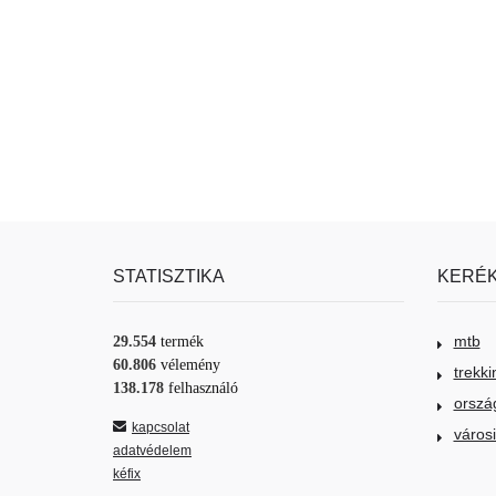
STATISZTIKA
KERÉK
mtb
29.554
termék
60.806
vélemény
trekki
138.178
felhasználó
orszá
kapcsolat
város
adatvédelem
kéfix