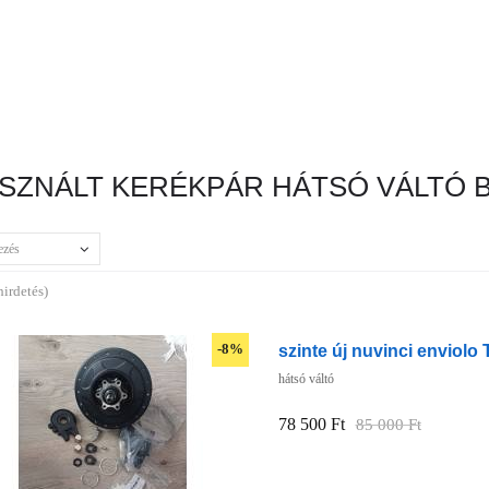
SZNÁLT KERÉKPÁR HÁTSÓ VÁLTÓ
ezés
hirdetés)
szinte új nuvinci enviolo 
-8%
hátsó váltó
78 500 Ft
85 000 Ft