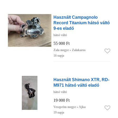
Használt Campagnolo
Record Titanium hátsó váltó
9-es eladó
hátsó váltó
55 000 Ft
Zala megye » Zalakaros
16 napja
Használt Shimano XTR, RD-
M971 hátsó váltó eladó
hátsó váltó
19 000 Ft
Veszprém megye » Ajka
19 napja