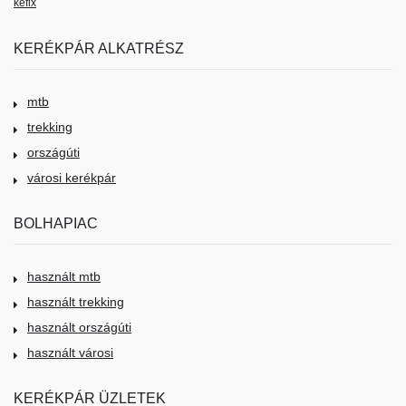
kéfix
KERÉKPÁR ALKATRÉSZ
mtb
trekking
országúti
városi kerékpár
BOLHAPIAC
használt mtb
használt trekking
használt országúti
használt városi
KERÉKPÁR ÜZLETEK