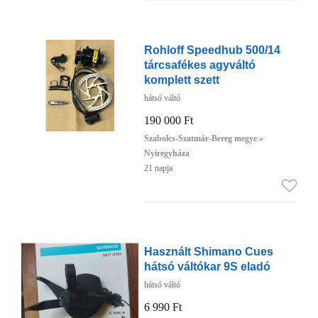
Rohloff Speedhub 500/14
tárcsafékes agyváltó
komplett szett
hátsó váltó
190 000 Ft
Szabolcs-Szatmár-Bereg megye »
Nyíregyháza
21 napja
Használt Shimano Cues
hátsó váltókar 9S eladó
hátsó váltó
6 990 Ft