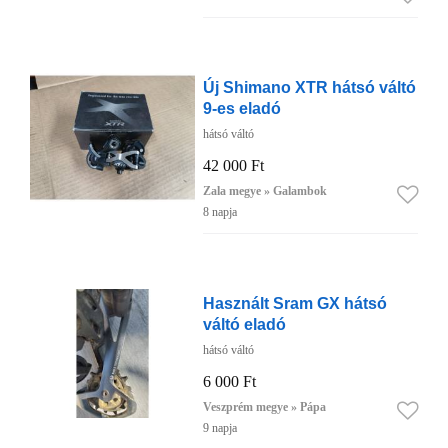
Új Shimano XTR hátsó váltó
9-es eladó
hátsó váltó
42 000 Ft
Zala megye » Galambok
8 napja
Használt Sram GX hátsó
váltó eladó
hátsó váltó
6 000 Ft
Veszprém megye » Pápa
9 napja