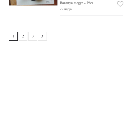
Baranya megye » Pécs
22 napja
1
2
3