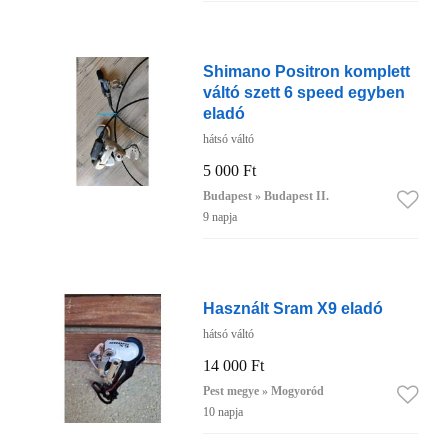
Shimano Positron komplett
váltó szett 6 speed egyben
eladó
hátsó váltó
5 000 Ft
Budapest » Budapest II.
9 napja
Használt Sram X9 eladó
hátsó váltó
14 000 Ft
Pest megye » Mogyoród
10 napja