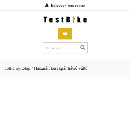
Belépés / regisztráció
bolha nyitólap
/
Használt kerékpár hátsó váltó