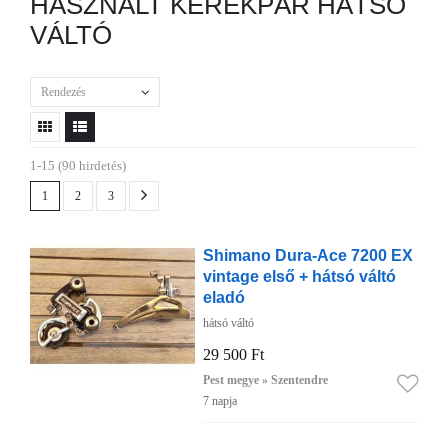
HASZNÁLT KERÉKPÁR HÁTSÓ
VÁLTÓ
Rendezés
1-15 (90 hirdetés)
1
2
3
Shimano Dura-Ace 7200 EX
vintage első + hátsó váltó
eladó
hátsó váltó
29 500 Ft
Pest megye » Szentendre
7 napja