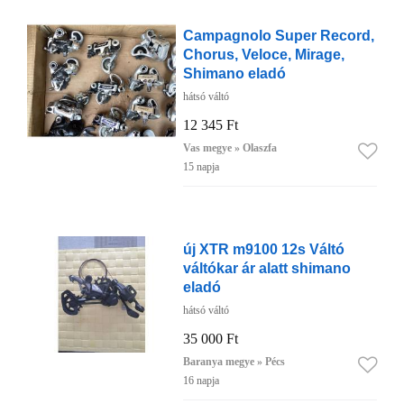
Campagnolo Super Record,
Chorus, Veloce, Mirage,
Shimano eladó
hátsó váltó
12 345 Ft
Vas megye » Olaszfa
15 napja
új XTR m9100 12s Váltó
váltókar ár alatt shimano
eladó
hátsó váltó
35 000 Ft
Baranya megye » Pécs
16 napja