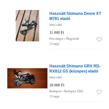
Használt Shimano Deore XT
M781 eladó
hátsó váltó
11 000 Ft
Pest megye » Mogyoród
12 napja
Használt Shimano GRX RD-
RX812 GS (közepes) eladó
hátsó váltó
28 000 Ft
Budapest » Budapest XIII.
13 napja