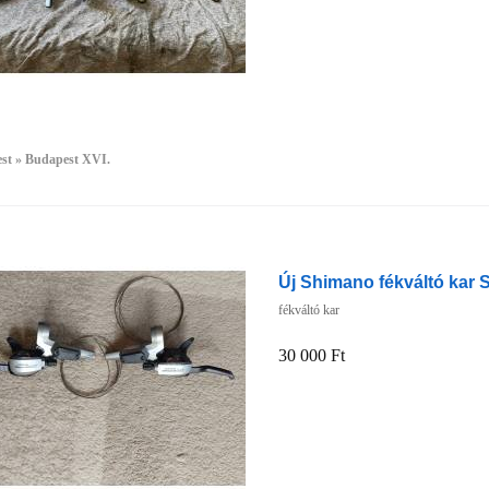
st » Budapest XVI.
Új Shimano fékváltó kar 
fékváltó kar
30 000 Ft