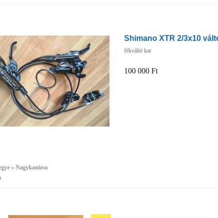
Shimano XTR 2/3x10 váltó
fékváltó kar
100 000 Ft
egye » Nagykanizsa
a