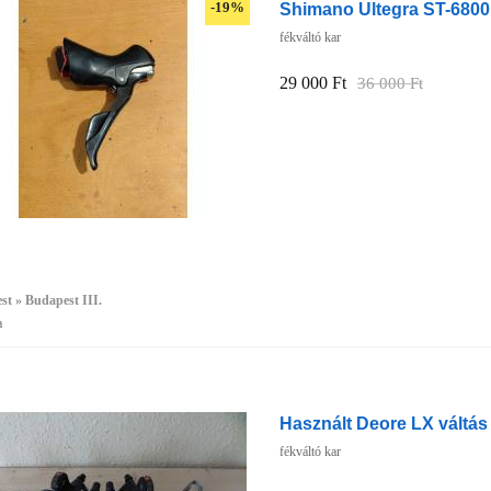
Shimano Ultegra ST-6800 
-19%
fékváltó kar
29 000 Ft
36 000 Ft
t » Budapest III.
a
Használt Deore LX váltás 
fékváltó kar