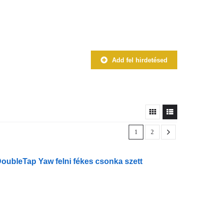
Add fel hirdetésed
1
2
oubleTap Yaw felni fékes csonka szett