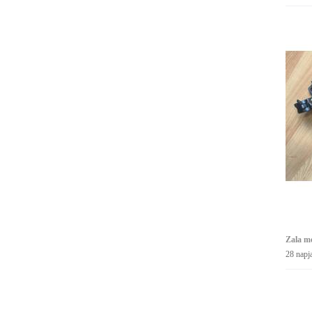
Zala m
28 napj