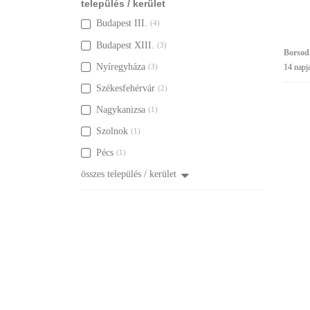
település / kerület
Budapest III.
(4)
Budapest XIII.
(3)
Borsod
Nyíregyháza
(3)
14 napj
Székesfehérvár
(2)
Nagykanizsa
(1)
Szolnok
(1)
Pécs
(1)
összes település / kerület