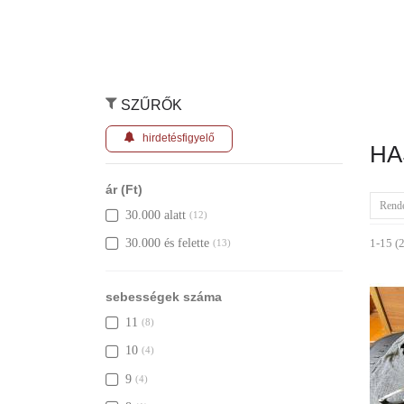
SZŰRŐK
hirdetésfigyelő
HA
ár (Ft)
Rend
30.000 alatt
(12)
1-15 (2
30.000 és felette
(13)
sebességek száma
11
(8)
10
(4)
9
(4)