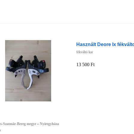
Használt Deore lx fékvált
fékváltó kar
13 500 Ft
cs-Szatmár-Bereg megye » Nyíregyháza
a