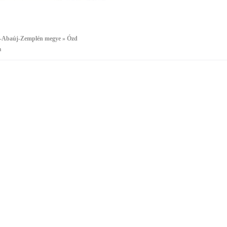
-Abaúj-Zemplén megye » Ózd
a