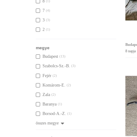
8
(1)
7
(4)
3
(3)
2
(1)
Budape
megye
8 napja
Budapest
(13)
Szabolcs-Sz.-B.
(3)
Fejér
(2)
Komárom-E.
(2)
Zala
(2)
Baranya
(1)
Borsod-A.-Z.
(1)
összes megye