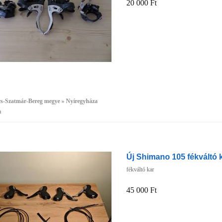
20 000 Ft
cs-Szatmár-Bereg megye » Nyíregyháza
a
Új Shimano 105 fékváltó 
fékváltó kar
45 000 Ft