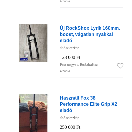
4 napja
Új RockShox Lyrik 160mm,
boost, vágatlan nyakkal
eladó
első teleszkóp
123 000 Ft
Pest megye » Budakalász
4 napja
Használt Fox 38
Performance Elite Grip X2
eladó
első teleszkóp
250 000 Ft