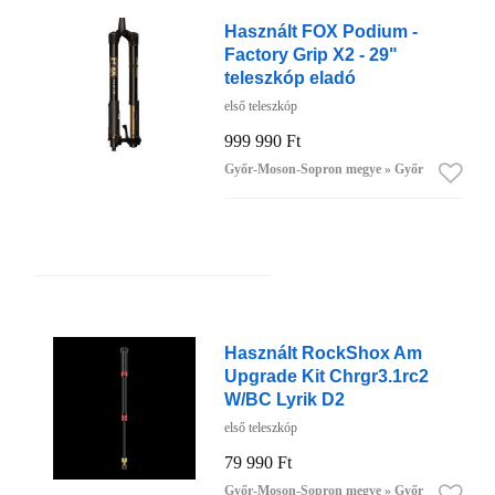
Használt FOX Podium -
Factory Grip X2 - 29"
teleszkóp eladó
első teleszkóp
999 990 Ft
Győr-Moson-Sopron megye » Győr
Használt RockShox Am
Upgrade Kit Chrgr3.1rc2
W/BC Lyrik D2
első teleszkóp
79 990 Ft
Győr-Moson-Sopron megye » Győr