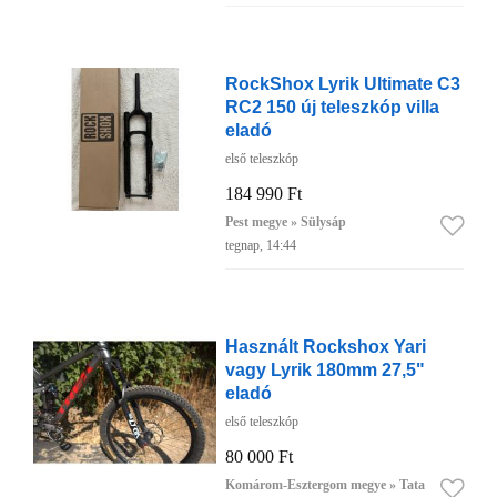
RockShox Lyrik Ultimate C3
RC2 150 új teleszkóp villa
eladó
első teleszkóp
184 990 Ft
Pest megye » Sülysáp
tegnap, 14:44
Használt Rockshox Yari
vagy Lyrik 180mm 27,5"
eladó
első teleszkóp
80 000 Ft
Komárom-Esztergom megye » Tata