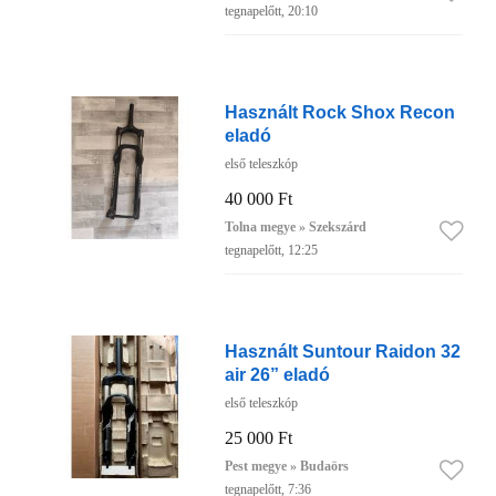
tegnapelőtt, 20:10
Használt Rock Shox Recon
eladó
első teleszkóp
40 000 Ft
Tolna megye » Szekszárd
tegnapelőtt, 12:25
Használt Suntour Raidon 32
air 26” eladó
első teleszkóp
25 000 Ft
Pest megye » Budaörs
tegnapelőtt, 7:36