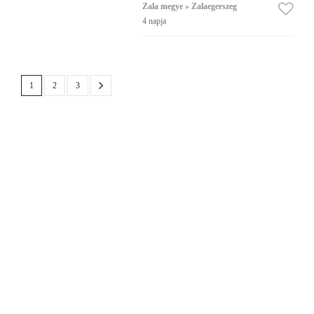
Zala megye » Zalaegerszeg
4 napja
1
2
3