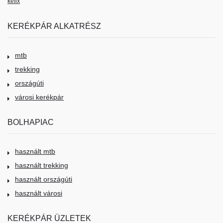
kéfix
KERÉKPÁR ALKATRÉSZ
mtb
trekking
országúti
városi kerékpár
BOLHAPIAC
használt mtb
használt trekking
használt országúti
használt városi
KERÉKPÁR ÜZLETEK