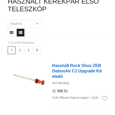
HASZNÁLT KERÉKPÁR ELSŐ
TELESZKÓP
Rendezés
1-15 (162 hirdetés)
1
2
3
Használt Rock Shox ZEB
DebonAir C1 Upgrade Kit
eladó
első teleszkóp
11 990 Ft
Győr-Moson-Sopron megye » Győr