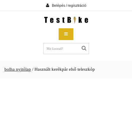
Belépés / regisztráció
bolha nyitólap
/
Használt kerékpár első teleszkóp