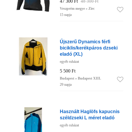
47 300 Ft
48 300 Ft
Veszprém megye » Zirc
15 napja
Újszerű Dynamics férfi
biciklis/kerékpáros dzseki
eladó (XL)
egyéb ruházat
5 500 Ft
Budapest » Budapest XIII.
29 napja
Használt Haglöfs kapucnis
széldzseki L méret eladó
egyéb ruházat