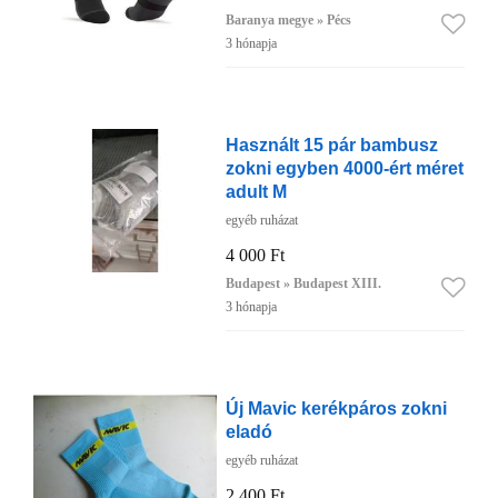
Baranya megye » Pécs
3 hónapja
Használt 15 pár bambusz
zokni egyben 4000-ért méret
adult M
egyéb ruházat
4 000 Ft
Budapest » Budapest XIII.
3 hónapja
Új Mavic kerékpáros zokni
eladó
egyéb ruházat
2 400 Ft