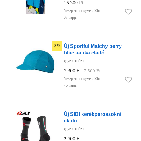
15 300 Ft
Veszprém megye » Zirc
37 napja
Új Sportful Matchy berry
-3%
blue sapka eladó
egyéb ruházat
7 300 Ft
7 500 Ft
Veszprém megye » Zirc
46 napja
Új SIDI kerékpároszokni
eladó
egyéb ruházat
2 500 Ft