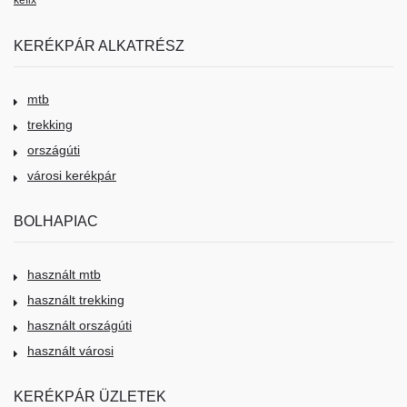
kéfix
KERÉKPÁR ALKATRÉSZ
mtb
trekking
országúti
városi kerékpár
BOLHAPIAC
használt mtb
használt trekking
használt országúti
használt városi
KERÉKPÁR ÜZLETEK