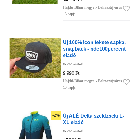
Hajdú-Bihar megye » Balmazújváros
13 napja
Új 100% Icon fekete sapka,
snapback - ride100percent
eladó
egyéb ruházat
9 990 Ft
Hajdú-Bihar megye » Balmazújváros
13 napja
Új ALÉ Delta széldzseki L-
-2%
XL eladó
egyéb ruházat