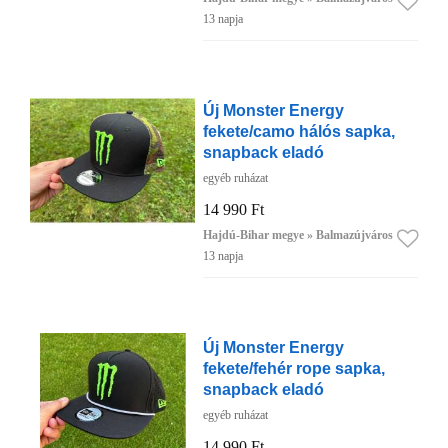
13 napja
Új Monster Energy
fekete/camo hálós sapka,
snapback eladó
egyéb ruházat
14 990 Ft
Hajdú-Bihar megye » Balmazújváros
13 napja
Új Monster Energy
fekete/fehér rope sapka,
snapback eladó
egyéb ruházat
14 990 Ft