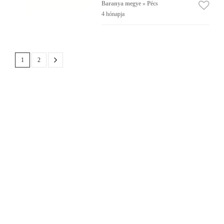
Baranya megye » Pécs
4 hónapja
1
2