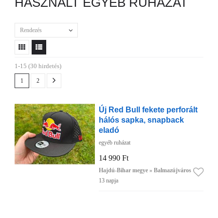
HASZNÁLT EGYÉB RUHÁZAT
Rendezés
1-15 (30 hirdetés)
1
2
Új Red Bull fekete perforált
hálós sapka, snapback
eladó
egyéb ruházat
14 990 Ft
Hajdú-Bihar megye » Balmazújváros
13 napja