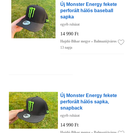
Új Monster Energy fekete
perforált hálós baseball
sapka
egyéb ruházat
14 990 Ft
Hajdú-Bihar megye » Balmazújváros
13 napja
Új Monster Energy fekete
perforált hálós sapka,
snapback
egyéb ruházat
14 990 Ft
Hajdú-Bihar megye » Balmazújváros