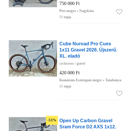
750 000 Ft
Pest megye » Nagykáta
11 napja
Cube Nuroad Pro Cues
1x11 Gravel 2026. Újszerű.
XL. eladó
cyclocross / gravel
420 000 Ft
Komárom-Esztergom megye » Tatabánya
11 napja
Open Up Carbon Gravel
-53%
Sram Force D2 AXS 1x12.