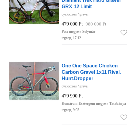
Diamant Trek Hard Gravel
GRX-12 Limit
cyclocross / gravel
479 000 Ft
980 000 Ft
Pest megye » Solymár
tegnap, 17:12
One One Space Chicken
Carbon Gravel 1x11 Rival.
Hunt.Dropper
cyclocross / gravel
479 990 Ft
Komárom-Esztergom megye » Tatabánya
tegnap, 9:03