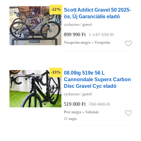
Scott Addict Gravel 50 2025-
-22%
ös, Új Garanciális eladó
cyclocross / gravel
899 990 Ft
1 147 590 Ft
Veszprém megye » Veszprém
08.09ig 519e 56 L
-33%
Cannondale Superx Carbon
Disc Gravel Cyc eladó
cyclocross / gravel
519 000 Ft
780 000 Ft
Pest megye » Solymár
11 napja