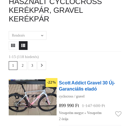
HASZNÁLT CYCLOCROSS
KERÉKPÁR, GRAVEL
KERÉKPÁR
Rendezés
1-15 (118 hirdetés)
1
2
3
Scott Addict Gravel 30 Új-
-22%
Garanciális eladó
cyclocross / gravel
899 990 Ft
1 147 600 Ft
Veszprém megye » Veszprém
2 órája