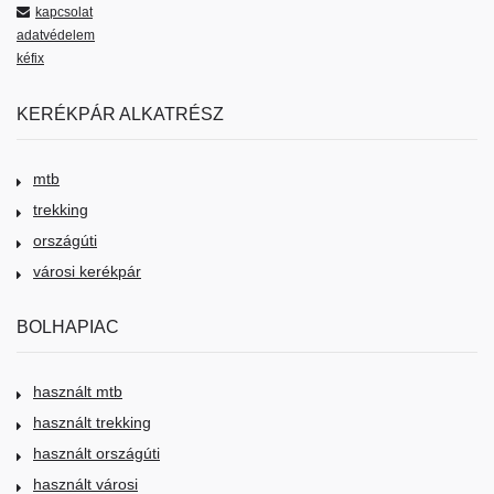
kapcsolat
adatvédelem
kéfix
KERÉKPÁR ALKATRÉSZ
mtb
trekking
országúti
városi kerékpár
BOLHAPIAC
használt mtb
használt trekking
használt országúti
használt városi