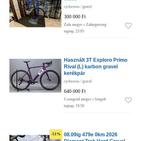
cyclocross / gravel
300 000 Ft
Zala megye » Zalaegerszeg
tegnap, 23:05
Használt 3T Exploro Primo
Rival (L) karbon gravel
kerékpár
cyclocross / gravel
640 000 Ft
Csongrád megye » Szeged
tegnap, 19:50
08.09ig 479e 0km 2026
-51%