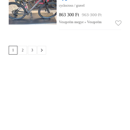
cyclocross / gravel
863 300 Ft
963 300 Ft
Veszprém megye » Veszprém
1
2
3