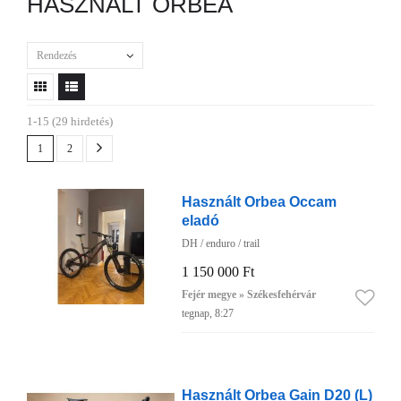
HASZNÁLT ORBEA
Rendezés
1-15 (29 hirdetés)
1
2
Használt Orbea Occam
eladó
DH / enduro / trail
1 150 000 Ft
Fejér megye » Székesfehérvár
tegnap, 8:27
Használt Orbea Gain D20 (L)