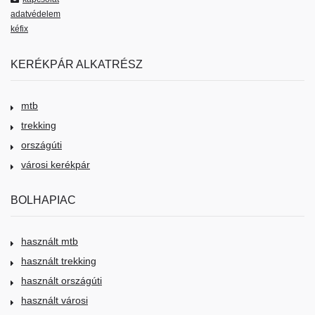
adatvédelem
kéfix
KERÉKPÁR ALKATRÉSZ
mtb
trekking
országúti
városi kerékpár
BOLHAPIAC
használt mtb
használt trekking
használt országúti
használt városi