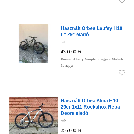
Használt Orbea Laufey H10
L” 29” eladó
mtb
430 000 Ft
Borsod-Abaúj-Zemplén megye » Miskolc
10 napja
Használt Orbea Alma H10
29er 1x11 Rockshox Reba
Deore eladó
mtb
255 000 Ft