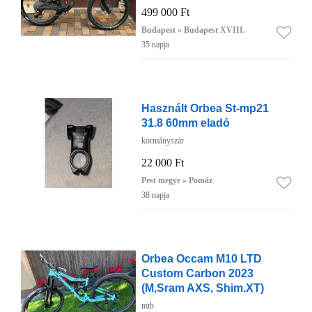
499 000 Ft
Budapest » Budapest XVIII.
35 napja
Használt Orbea St-mp21
31.8 60mm eladó
kormányszár
22 000 Ft
Pest megye » Pomáz
38 napja
Orbea Occam M10 LTD
Custom Carbon 2023
(M,Sram AXS, Shim.XT)
mtb