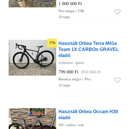
1 000 000 Ft
Pest megye » Üllő
29 napja
Használt Orbea Terra M41e
-7%
Team 1X CARBOn GRAVEL
eladó
cyclocross / gravel
799 000 Ft
859 000 Ft
Baranya megye » Pécs
32 napja
Használt Orbea Occam H30
eladó
DH / enduro / trail