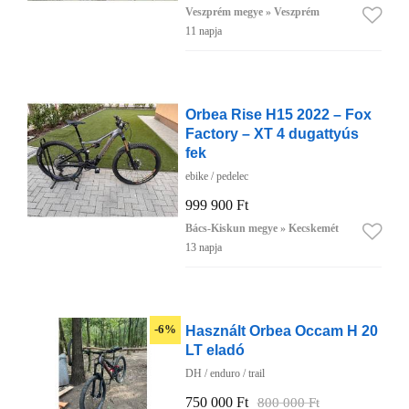
Veszprém megye » Veszprém
11 napja
Orbea Rise H15 2022 – Fox
Factory – XT 4 dugattyús
fek
ebike / pedelec
999 900 Ft
Bács-Kiskun megye » Kecskemét
13 napja
Használt Orbea Occam H 20
-6%
LT eladó
DH / enduro / trail
750 000 Ft
800 000 Ft