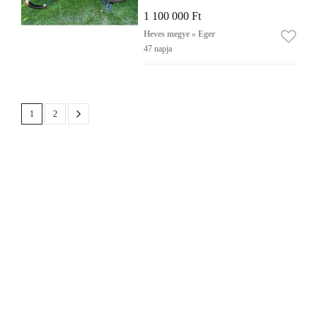
1 100 000 Ft
Heves megye » Eger
47 napja
1
2