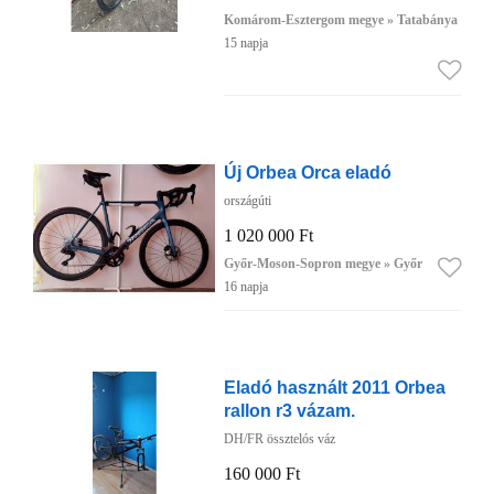
Komárom-Esztergom megye » Tatabánya
15 napja
Új Orbea Orca eladó
országúti
1 020 000 Ft
Győr-Moson-Sopron megye » Győr
16 napja
Eladó használt 2011 Orbea
rallon r3 vázam.
DH/FR össztelós váz
160 000 Ft