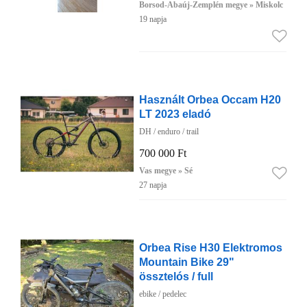
Borsod-Abaúj-Zemplén megye » Miskolc
19 napja
Használt Orbea Occam H20
LT 2023 eladó
DH / enduro / trail
700 000 Ft
Vas megye » Sé
27 napja
Orbea Rise H30 Elektromos
Mountain Bike 29"
össztelós / full
ebike / pedelec