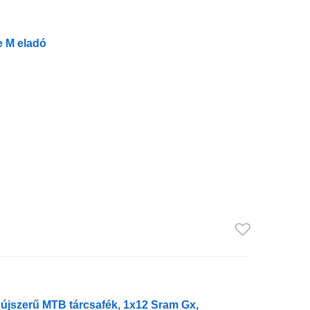
 M eladó
újszerű MTB tárcsafék, 1x12 Sram Gx,