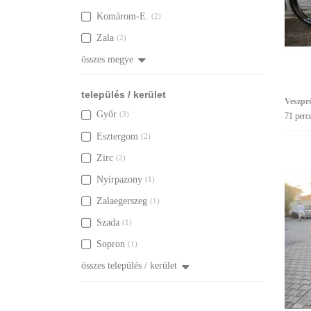
Komárom-E.
(2)
Zala
(2)
összes megye
település / kerület
Veszpr
Győr
(3)
71 perc
Esztergom
(2)
Zirc
(2)
Nyírpazony
(1)
Zalaegerszeg
(1)
Szada
(1)
Sopron
(1)
összes település / kerület