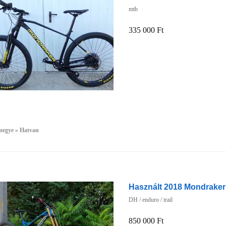
mtb
335 000 Ft
megye » Hatvan
Használt 2018 Mondrake
DH / enduro / trail
850 000 Ft