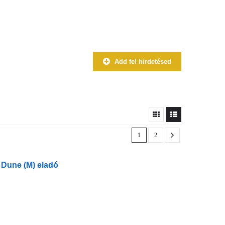
Add fel hirdetésed
1
2
 Dune (M) eladó