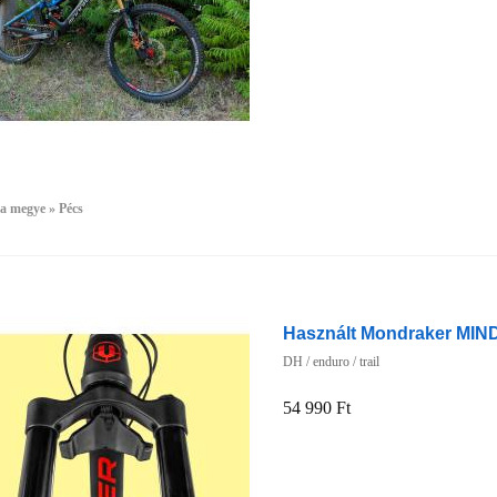
a megye » Pécs
Használt Mondraker MIND 
DH / enduro / trail
54 990 Ft