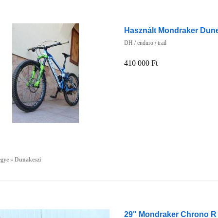
Használt Mondraker Dune
DH / enduro / trail
410 000 Ft
egye » Dunakeszi
29" Mondraker Chrono R 