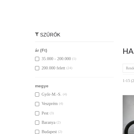
SZŰRŐK
HA
ár (Ft)
35.000 - 200.000
(1)
200.000 felett
Rend
(24)
1-15 (2
megye
Győr-M.-S.
(4)
Veszprém
(4)
Pest
(3)
Baranya
(2)
Budapest
(2)