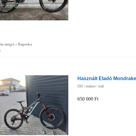
ém megye » Raposka
e
Használt Eladó Mondraker
DH / enduro / trail
650 000 Ft