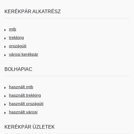
KERÉKPÁR ALKATRÉSZ
mtb
trekking
országúti
városi kerékpár
BOLHAPIAC
használt mtb
használt trekking
használt országúti
használt városi
KERÉKPÁR ÜZLETEK