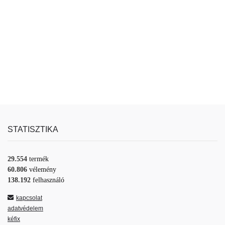
STATISZTIKA
29.554
termék
60.806
vélemény
138.192
felhasználó
kapcsolat
adatvédelem
kéfix