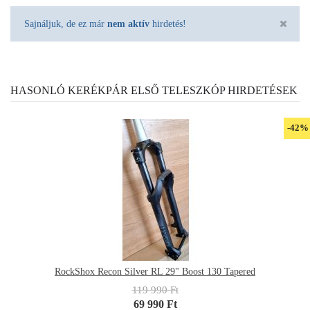
Sajnáljuk, de ez már
nem aktív
hirdetés!
HASONLÓ KERÉKPÁR ELSŐ TELESZKÓP HIRDETÉSEK
-42%
RockShox Recon Silver RL 29" Boost 130 Tapered
119 990 Ft
69 990 Ft