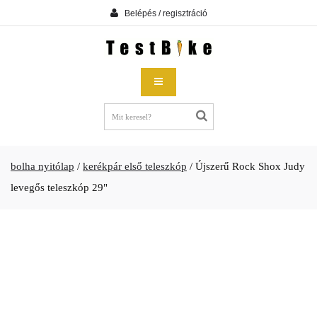
Belépés / regisztráció
bolha nyitólap
/
kerékpár első teleszkóp
/
Újszerű Rock Shox Judy
levegős teleszkóp 29"