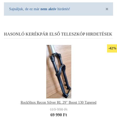
Sajnáljuk, de ez már
nem aktív
hirdetés!
HASONLÓ KERÉKPÁR ELSŐ TELESZKÓP HIRDETÉSEK
-42%
RockShox Recon Silver RL 29" Boost 130 Tapered
119 990 Ft
69 990 Ft