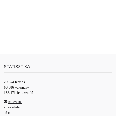
STATISZTIKA
29.554
termék
60.806
vélemény
138.171
felhasználó
kapcsolat
adatvédelem
kéfix