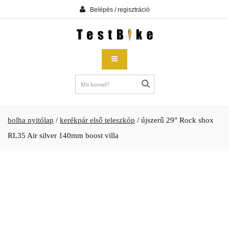
Belépés / regisztráció
bolha nyitólap
/
kerékpár első teleszkóp
/
újszerű 29" Rock shox
RL35 Air silver 140mm boost villa