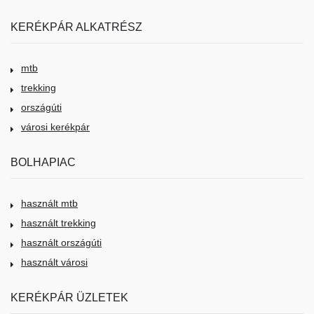
KERÉKPÁR ALKATRÉSZ
mtb
trekking
országúti
városi kerékpár
BOLHAPIAC
használt mtb
használt trekking
használt országúti
használt városi
KERÉKPÁR ÜZLETEK