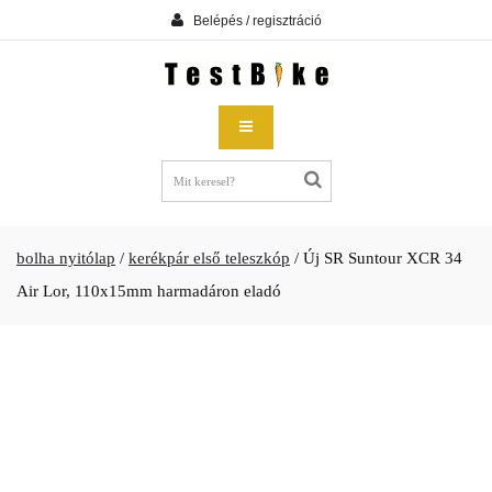
Belépés / regisztráció
bolha nyitólap
/
kerékpár első teleszkóp
/
Új SR Suntour XCR 34
Air Lor, 110x15mm harmadáron eladó