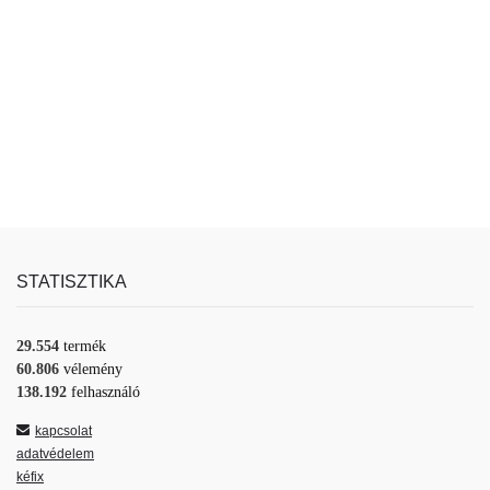
STATISZTIKA
29.554
termék
60.806
vélemény
138.192
felhasználó
kapcsolat
adatvédelem
kéfix