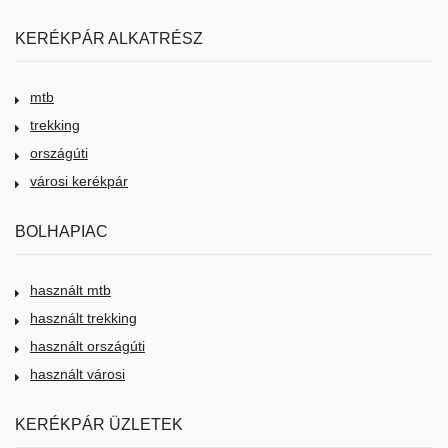
KERÉKPÁR ALKATRÉSZ
mtb
trekking
országúti
városi kerékpár
BOLHAPIAC
használt mtb
használt trekking
használt országúti
használt városi
KERÉKPÁR ÜZLETEK