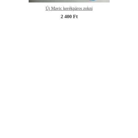
Új Mavic kerékpáros zokni
2 400 Ft