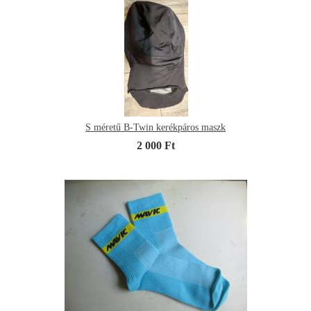
S méretű B-Twin kerékpáros maszk
2 000 Ft