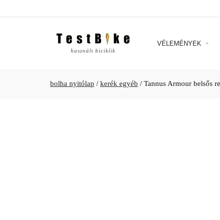
VÉLEMÉNYEK
használt biciklik
bolha nyitólap
/
kerék egyéb
/
Tannus Armour belsős r