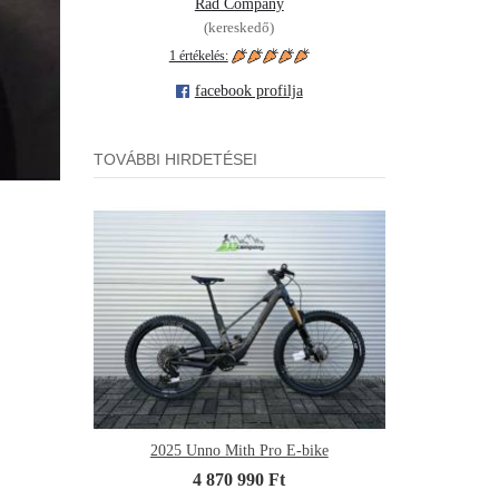
Rad Company
(kereskedő)
1 értékelés:
facebook profilja
TOVÁBBI HIRDETÉSEI
2025 Unno Mith Pro E-bike
4 870 990 Ft