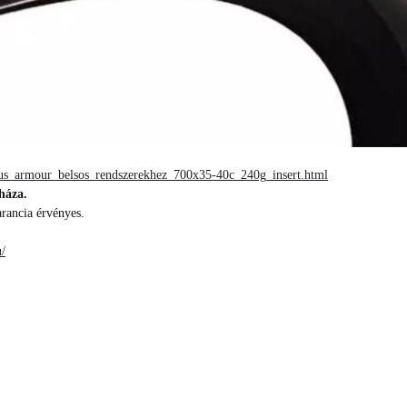
nnus_armour_belsos_rendszerekhez_700x35-40c_240g_insert.html
háza.
arancia érvényes.
/