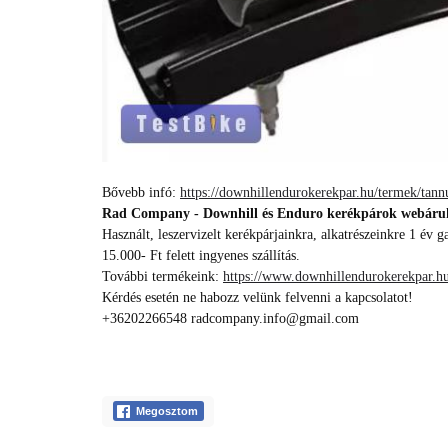
Bővebb infó:
https://downhillendurokerekpar.hu/termek/ta
Rad Company - Downhill és Enduro kerékpárok webáru
Használt, leszervizelt kerékpárjainkra, alkatrészeinkre 1 év g
15.000- Ft felett ingyenes szállítás.
További termékeink:
https://www.downhillendurokerekpar.hu
Kérdés esetén ne habozz velünk felvenni a kapcsolatot!
+36202266548 radcompany.info@gmail.com
Megosztom