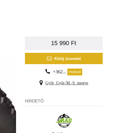
15 990 Ft
Küldj üzenetet
+362...
mutasd
Győr, Győr-M.-S. megye
HIRDETŐ