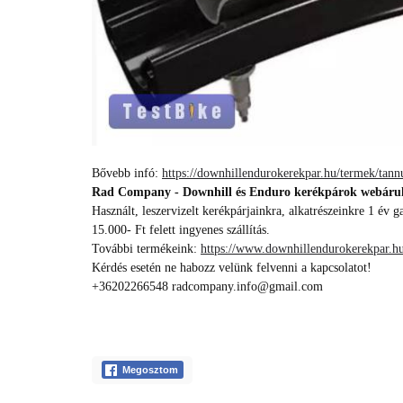
Bővebb infó:
https://downhillendurokerekpar.hu/termek/ta
Rad Company - Downhill és Enduro kerékpárok webáru
Használt, leszervizelt kerékpárjainkra, alkatrészeinkre 1 év g
15.000- Ft felett ingyenes szállítás.
További termékeink:
https://www.downhillendurokerekpar.hu
Kérdés esetén ne habozz velünk felvenni a kapcsolatot!
+36202266548 radcompany.info@gmail.com
Megosztom