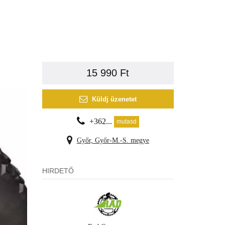
15 990 Ft
Küldj üzenetet
+362...
mutasd
Győr, Győr-M.-S. megye
HIRDETŐ