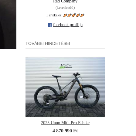
Rad Company
(kereskedő)
1 értékelés:
facebook profilja
TOVÁBBI HIRDETÉSEI
2025 Unno Mith Pro E-bike
4 870 990 Ft