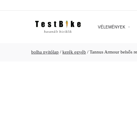
VÉLEMÉNYEK
használt biciklik
bolha nyitólap
/
kerék egyéb
/
Tannus Armour belsős r