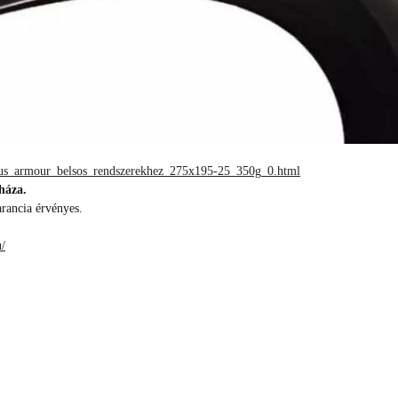
nnus_armour_belsos_rendszerekhez_275x195-25_350g_0.html
háza.
arancia érvényes.
/